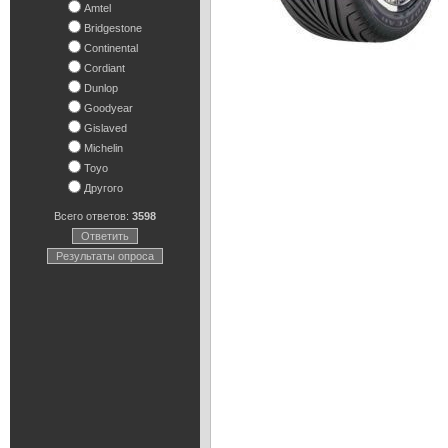
Amtel
Bridgestone
Continental
Cordiant
Dunlop
Goodyear
Gislaved
Michelin
Toyo
Другого
Всего ответов:
3598
Ответить
Результаты опроса