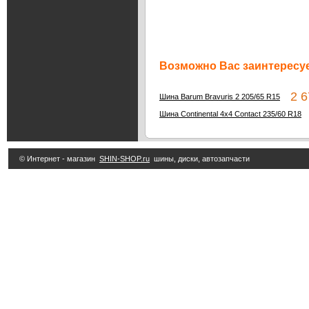
Возможно Вас заинтересуе
2 67
Шина Barum Bravuris 2 205/65 R15
8
Шина Continental 4x4 Contact 235/60 R18
© Интернет - магазин
SHIN-SHOP.ru
шины, диски, автозапчасти