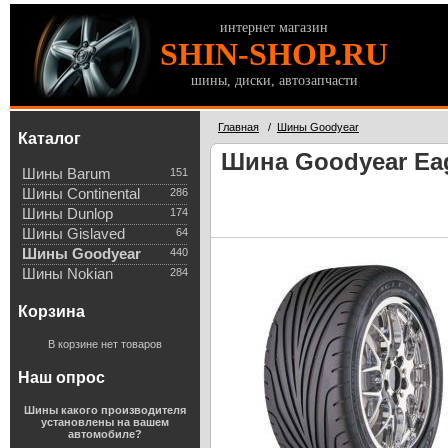
интернет магазин
SHIN-SHOP.RU
шины, диски, автозапчасти
Главная
/
Шины Goodyear
Каталог
Шина Goodyear Eag
Шины Barum
151
Шины Continental
286
Шины Dunlop
174
Шины Gislaved
64
Шины Goodyear
440
Шины Nokian
284
Корзина
В корзине нет товаров
Наш опрос
Шины какого производителя
установлены на вашем
автомобиле?