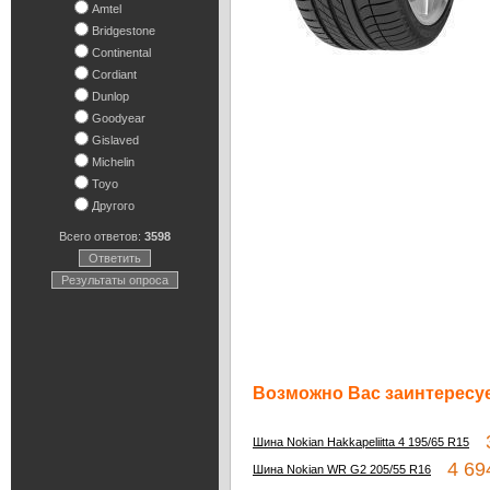
Amtel
Bridgestone
Continental
Cordiant
Dunlop
Goodyear
Gislaved
Michelin
Toyo
Другого
Всего ответов:
3598
Ответить
Результаты опроса
Возможно Вас заинтересуе
3
Шина Nokian Hakkapeliitta 4 195/65 R15
4 694
Шина Nokian WR G2 205/55 R16