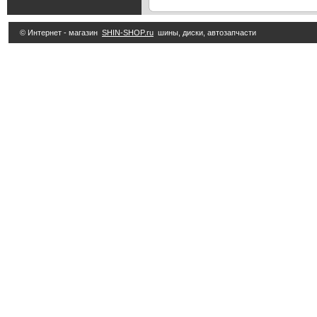
© Интернет - магазин
SHIN-SHOP.ru
шины, диски, автозапчасти