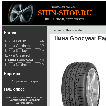
интернет магазин
SHIN-SHOP.RU
шины, диски, автозапчасти
Главная
/
Шины Goodyear
Каталог
Шина Goodyear Eagl
Шины Barum
151
Шины Continental
286
Шины Dunlop
174
Шины Gislaved
64
Шины Goodyear
440
Шины Nokian
284
Корзина
В корзине нет товаров
Наш опрос
Шины какого производителя
установлены на вашем
автомобиле?