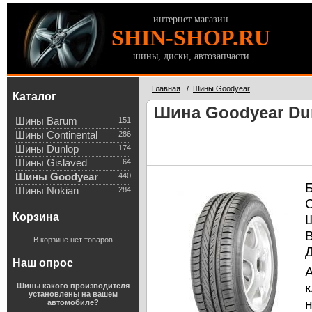
интернет магазин
SHIN-SHOP.RU
шины, диски, автозапчасти
Главная
/
Шины Goodyear
Каталог
Шина Goodyear Dur
Шины Barum
151
Шины Continental
286
Шины Dunlop
174
Шины Gislaved
64
Шины Goodyear
440
Шины Nokian
284
Корзина
В корзине нет товаров
Наш опрос
к
Шины какого производителя
установлены на вашем
автомобиле?