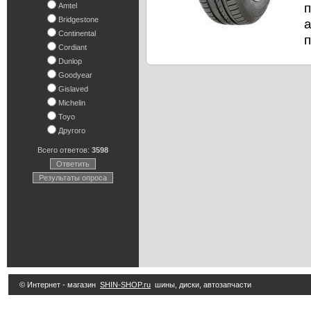
п
Amtel
Bridgestone
Continental
п
Cordiant
Dunlop
Goodyear
Gislaved
Michelin
Toyo
Другого
Всего ответов:
3598
Ответить
Результаты опроса
© Интернет - магазин
SHIN-SHOP.ru
шины, диски, автозапчасти