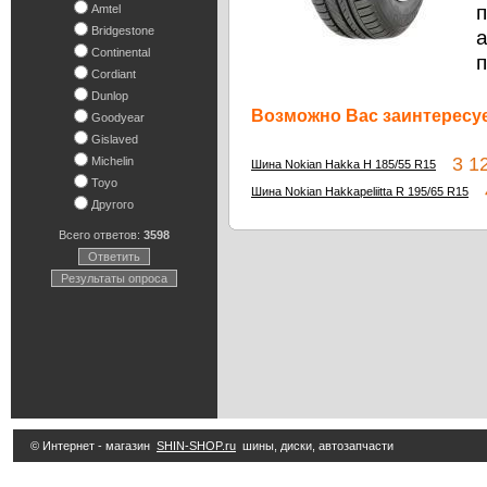
п
Amtel
Bridgestone
Continental
п
Cordiant
Dunlop
Возможно Вас заинтересуе
Goodyear
Gislaved
3 12
Michelin
Шина Nokian Hakka H 185/55 R15
Toyo
4
Шина Nokian Hakkapeliitta R 195/65 R15
Другого
Всего ответов:
3598
Ответить
Результаты опроса
© Интернет - магазин
SHIN-SHOP.ru
шины, диски, автозапчасти