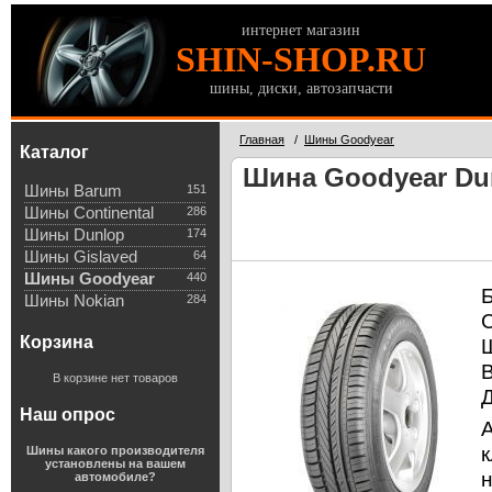
интернет магазин
SHIN-SHOP.RU
шины, диски, автозапчасти
Главная
/
Шины Goodyear
Каталог
Шина Goodyear Dur
Шины Barum
151
Шины Continental
286
Шины Dunlop
174
Шины Gislaved
64
Шины Goodyear
440
Шины Nokian
284
Корзина
В корзине нет товаров
Наш опрос
к
Шины какого производителя
установлены на вашем
автомобиле?