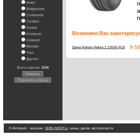
п
Amtel
Bridgestone
Continental
п
Cordiant
Dunlop
Возможно Вас заинтересуе
Goodyear
Gislaved
9 56
Michelin
Шина Nokian Hakka Z 235/50 R18
Toyo
Другого
Всего ответов:
3598
Ответить
Результаты опроса
© Интернет - магазин
SHIN-SHOP.ru
шины, диски, автозапчасти