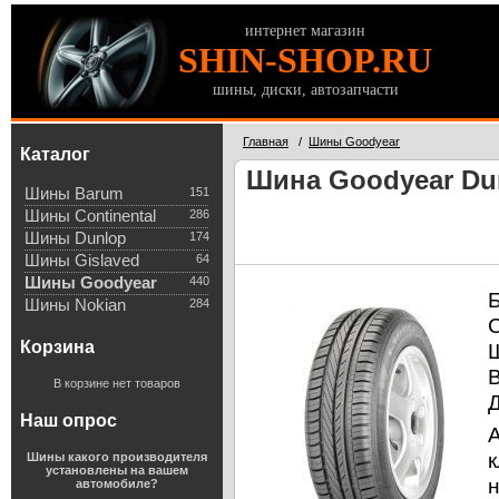
интернет магазин
SHIN-SHOP.RU
шины, диски, автозапчасти
Главная
/
Шины Goodyear
Каталог
Шина Goodyear Dur
Шины Barum
151
Шины Continental
286
Шины Dunlop
174
Шины Gislaved
64
Шины Goodyear
440
Шины Nokian
284
Корзина
В корзине нет товаров
Наш опрос
к
Шины какого производителя
установлены на вашем
автомобиле?