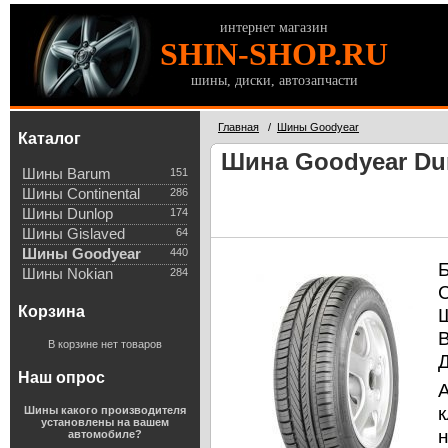
интернет магазин
SHIN-SHOP.RU
шины, диски, автозапчасти
Главная
/
Шины Goodyear
Каталог
Шина Goodyear Dur
Шины Barum
151
Шины Continental
286
Шины Dunlop
174
Шины Gislaved
64
Шины Goodyear
440
Шины Nokian
284
Корзина
В корзине нет товаров
Наш опрос
к
Шины какого производителя
установлены на вашем
автомобиле?