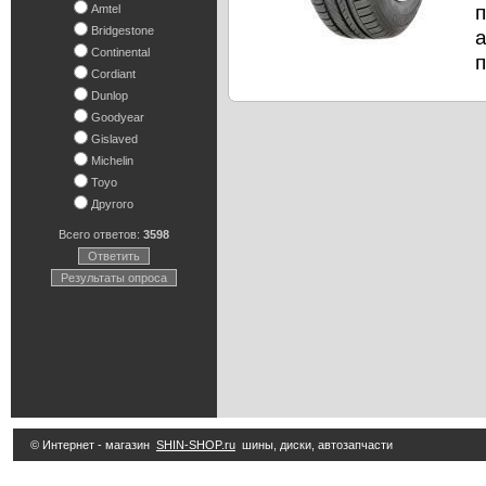
п
Amtel
Bridgestone
Continental
п
Cordiant
Dunlop
Goodyear
Gislaved
Michelin
Toyo
Другого
Всего ответов:
3598
Ответить
Результаты опроса
© Интернет - магазин
SHIN-SHOP.ru
шины, диски, автозапчасти