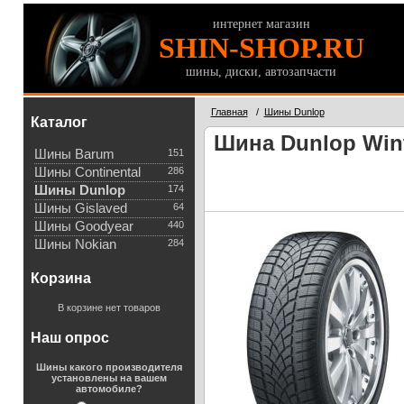
интернет магазин
SHIN-SHOP.RU
шины, диски, автозапчасти
Главная
/
Шины Dunlop
Каталог
Шина Dunlop Wint
Шины Barum
151
Шины Continental
286
Шины Dunlop
174
Шины Gislaved
64
Шины Goodyear
440
Шины Nokian
284
Корзина
В корзине нет товаров
Наш опрос
Шины какого производителя
установлены на вашем
автомобиле?