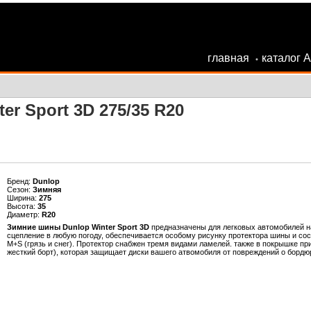
главная
каталог 
•
er Sport 3D 275/35 R20
Бренд:
Dunlop
Сезон:
Зимняя
Ширина:
275
Высота:
35
Диаметр:
R20
Зимние шины Dunlop Winter Sport 3D
предназначены для легковых автомобилей 
сцепление в любую погоду, обеспечивается особому рисунку протектора шины и сос
M+S (грязь и снег). Протектор снабжен тремя видами ламелей. также в покрышке п
жесткий борт), которая защищает диски вашего атвомобиля от повреждений о бордю