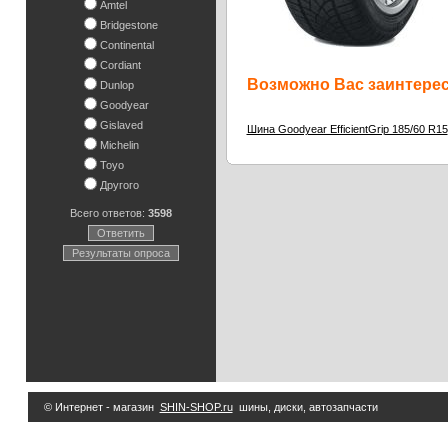
Amtel
Bridgestone
Continental
Cordiant
Возможно Вас заинтересу
Dunlop
Goodyear
Gislaved
Шина Goodyear EfficientGrip 185/60 R15
Michelin
Toyo
Другого
Всего ответов:
3598
Ответить
Результаты опроса
© Интернет - магазин
SHIN-SHOP.ru
шины, диски, автозапчасти