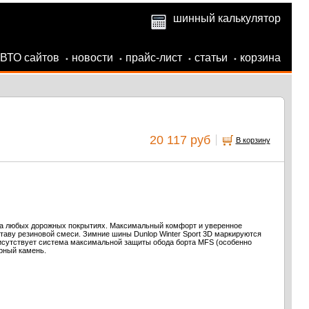
шинный калькулятор
АВТО сайтов
новости
прайс-лист
статьи
корзина
•
•
•
•
20 117 руб
В корзину
на любых дорожных покрытиях. Максимальный комфорт и уверенное
таву резиновой смеси. Зимние шины Dunlop Winter Sport 3D маркируются
рисутствует система максимальной защиты обода борта MFS (особенно
рный камень.