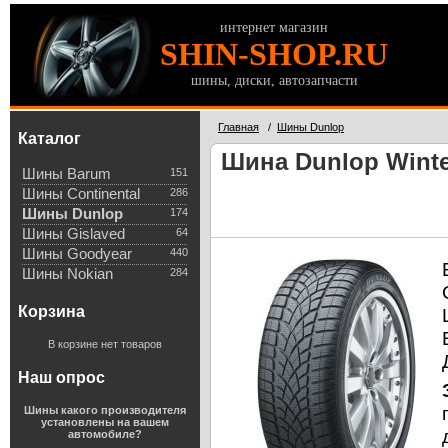
интернет магазин
SHIN-SHOP.RU
шины, диски, автозапчасти
Главная
/
Шины Dunlop
Каталог
Шина Dunlop Winter
Шины Barum
151
Шины Continental
286
Шины Dunlop
174
Шины Gislaved
64
Шины Goodyear
440
Шины Nokian
284
Корзина
В корзине нет товаров
Наш опрос
Шины какого производителя
установлены на вашем
автомобиле?