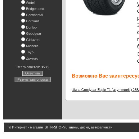
Amtel
Bridgestone
Continental
Cordiant
Dunlop
Goodyear
Gislaved
Michelin
Toyo
Другого
Всего ответов:
3598
Ответить
Возможно Вас заинтересуе
Результаты опроса
Шина Goodyear Eagle F1 (asymmetric) 255
© Интернет - магазин
SHIN-SHOP.ru
шины, диски, автозапчасти