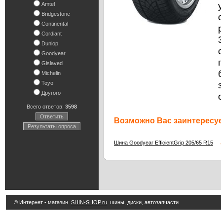
Amtel
Bridgestone
Continental
Cordiant
Dunlop
Goodyear
Gislaved
Michelin
Toyo
Другого
Всего ответов:
3598
Ответить
Возможно Вас заинтересуе
Результаты опроса
4
Шина Goodyear EfficientGrip 205/65 R15
© Интернет - магазин
SHIN-SHOP.ru
шины, диски, автозапчасти