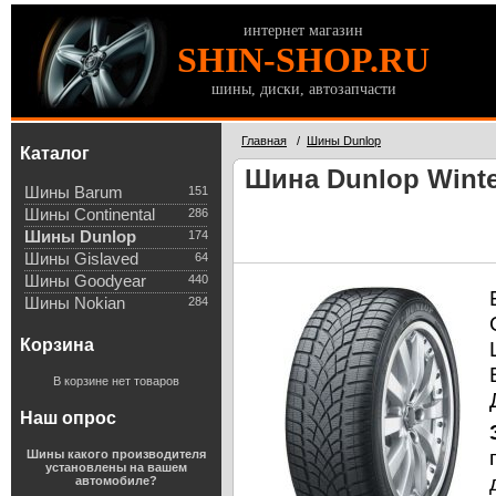
интернет магазин
SHIN-SHOP.RU
шины, диски, автозапчасти
Главная
/
Шины Dunlop
Каталог
Шина Dunlop Winter
Шины Barum
151
Шины Continental
286
Шины Dunlop
174
Шины Gislaved
64
Шины Goodyear
440
Шины Nokian
284
Корзина
В корзине нет товаров
Наш опрос
Шины какого производителя
установлены на вашем
автомобиле?