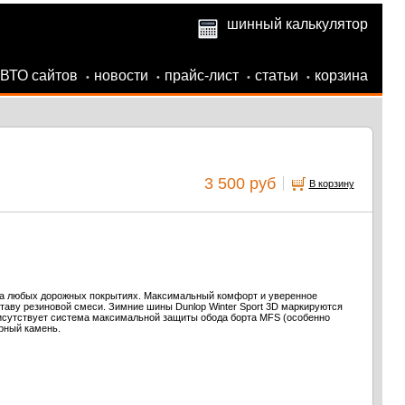
шинный калькулятор
АВТО сайтов
новости
прайс-лист
статьи
корзина
•
•
•
•
3 500 руб
В корзину
на любых дорожных покрытиях. Максимальный комфорт и уверенное
таву резиновой смеси. Зимние шины Dunlop Winter Sport 3D маркируются
рисутствует система максимальной защиты обода борта MFS (особенно
рный камень.