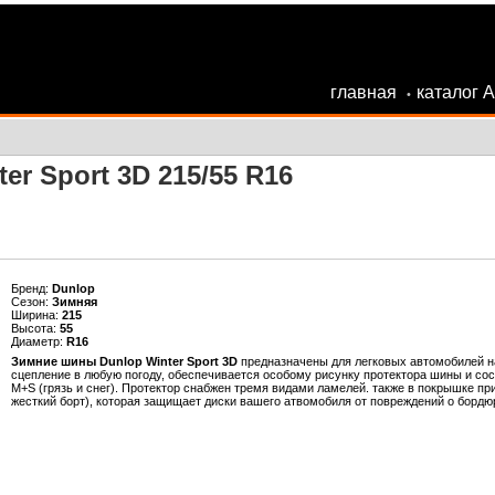
главная
каталог 
•
er Sport 3D 215/55 R16
Бренд:
Dunlop
Сезон:
Зимняя
Ширина:
215
Высота:
55
Диаметр:
R16
Зимние шины Dunlop Winter Sport 3D
предназначены для легковых автомобилей 
сцепление в любую погоду, обеспечивается особому рисунку протектора шины и сос
M+S (грязь и снег). Протектор снабжен тремя видами ламелей. также в покрышке п
жесткий борт), которая защищает диски вашего атвомобиля от повреждений о бордю