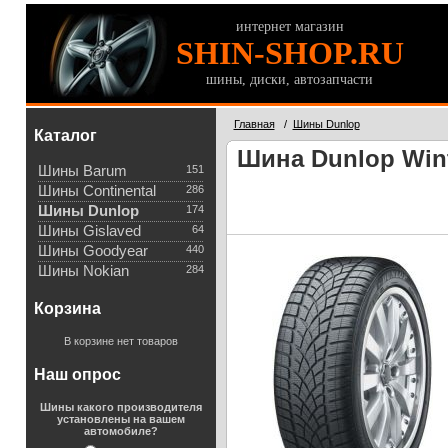
интернет магазин
SHIN-SHOP.RU
шины, диски, автозапчасти
Главная
/
Шины Dunlop
Каталог
Шина Dunlop Wint
Шины Barum
151
Шины Continental
286
Шины Dunlop
174
Шины Gislaved
64
Шины Goodyear
440
Шины Nokian
284
Корзина
В корзине нет товаров
Наш опрос
Шины какого производителя
установлены на вашем
автомобиле?