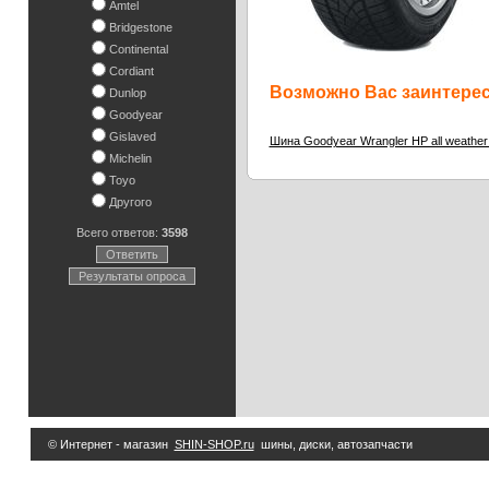
Amtel
Bridgestone
Continental
Cordiant
Возможно Вас заинтересу
Dunlop
Goodyear
Gislaved
Шина Goodyear Wrangler HP all weather
Michelin
Toyo
Другого
Всего ответов:
3598
Ответить
Результаты опроса
© Интернет - магазин
SHIN-SHOP.ru
шины, диски, автозапчасти