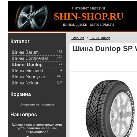
интернет магазин
SHIN-SHOP.RU
шины, диски, автозапчасти
Главная
/
Шины Dunlop
Каталог
Шина Dunlop SP W
Шины Barum
151
Шины Continental
286
Шины Dunlop
174
Шины Gislaved
64
Шины Goodyear
440
Шины Nokian
284
Корзина
В корзине нет товаров
Наш опрос
Шины какого производителя
установлены на вашем
автомобиле?