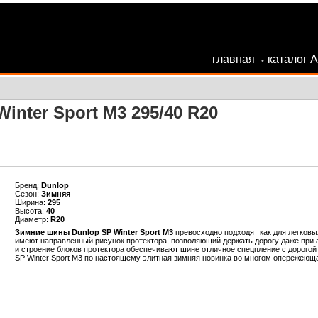
главная
каталог 
•
inter Sport M3 295/40 R20
Бренд:
Dunlop
Сезон:
Зимняя
Ширина:
295
Высота:
40
Диаметр:
R20
Зимние шины Dunlop SP Winter Sport M3
превосходно подходят как для легковы
имеют направленный рисунок протектора, позволяющий держать дорогу даже при 
и строение блоков протектора обеспечивают шине отличное спецпление с дорого
SP Winter Sport M3 по настоящему элитная зимняя новинка во многом опережеющ