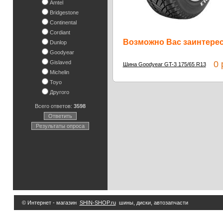
Amtel
Bridgestone
Continental
Cordiant
Возможно Вас заинтересу
Dunlop
Goodyear
Gislaved
0 
Шина Goodyear GT-3 175/65 R13
Michelin
Toyo
Другого
Всего ответов:
3598
Ответить
Результаты опроса
© Интернет - магазин
SHIN-SHOP.ru
шины, диски, автозапчасти