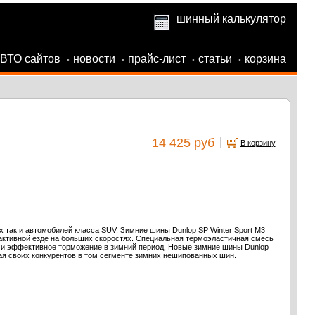
шинный калькулятор
АВТО сайтов
новости
прайс-лист
статьи
корзина
•
•
•
•
14 425 руб
В корзину
х так и автомобилей класса SUV. Зимние шины Dunlop SP Winter Sport M3
активной езде на больших скоростях. Специальная термоэластичная смесь
й и эффективное торможение в зимний период. Новые зимние шины Dunlop
ая своих конкурентов в том сегменте зимних нешипованных шин.