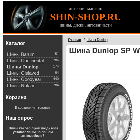
интернет магазин
SHIN-SHOP.RU
шины, диски, автозапчасти
Главная
/
Шины Dunlop
Каталог
Шина Dunlop SP Wi
Шины Barum
151
Шины Continental
286
Шины Dunlop
174
Шины Gislaved
64
Шины Goodyear
440
Шины Nokian
284
Корзина
В корзине нет товаров
Наш опрос
Шины какого производителя
установлены на вашем
автомобиле?