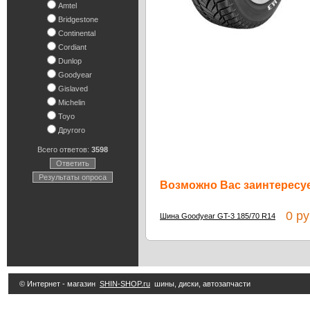
Amtel
Bridgestone
Continental
Cordiant
Dunlop
Goodyear
Gislaved
Michelin
Toyo
Другого
Всего ответов:
3598
Ответить
Результаты опроса
Возможно Вас заинтересуе
0 ру
Шина Goodyear GT-3 185/70 R14
© Интернет - магазин
SHIN-SHOP.ru
шины, диски, автозапчасти