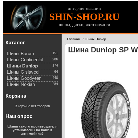
интернет магазин
SHIN-SHOP.RU
шины, диски, автозапчасти
Главная
/
Шины Dunlop
Каталог
Шина Dunlop SP Wi
Шины Barum
151
Шины Continental
286
Шины Dunlop
174
Шины Gislaved
64
Шины Goodyear
440
Шины Nokian
284
Корзина
В корзине нет товаров
Наш опрос
Шины какого производителя
установлены на вашем
автомобиле?