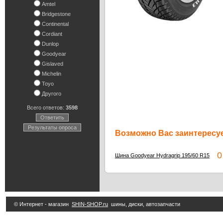
Amtel
Bridgestone
Continental
Cordiant
Dunlop
Goodyear
Gislaved
Michelin
Toyo
Другого
Всего ответов:
3598
Ответить
Результаты опроса
Возможно Вас заинтересуе
0 
Шина Goodyear Hydragrip 195/60 R15
© Интернет - магазин
SHIN-SHOP.ru
шины, диски, автозапчасти