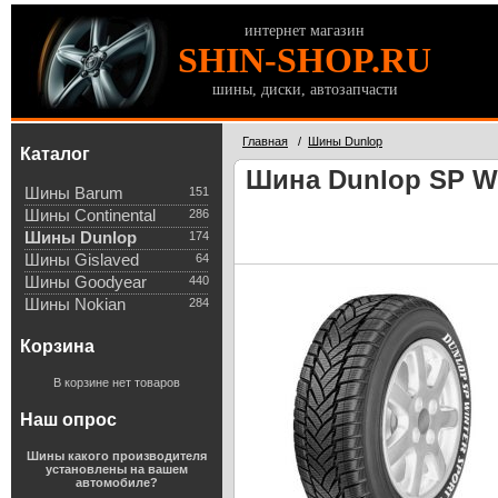
интернет магазин
SHIN-SHOP.RU
шины, диски, автозапчасти
Главная
/
Шины Dunlop
Каталог
Шина Dunlop SP Wi
Шины Barum
151
Шины Continental
286
Шины Dunlop
174
Шины Gislaved
64
Шины Goodyear
440
Шины Nokian
284
Корзина
В корзине нет товаров
Наш опрос
Шины какого производителя
установлены на вашем
автомобиле?