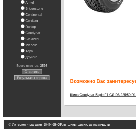
Amtel
Bridgestone
Continental
Cordiant
Dunlop
Goodyear
Gislaved
Michelin
Toyo
Другого
Всего ответов:
3598
Ответить
Результаты опроса
Возможно Вас заинтересуе
Шина Goodyear Eagle F1 GS-D3 225/50 R1
© Интернет - магазин
SHIN-SHOP.ru
шины, диски, автозапчасти