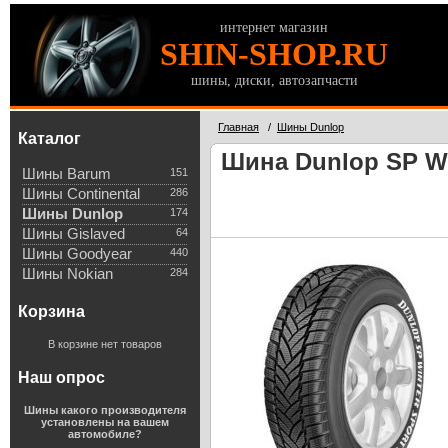
интернет магазин
SHIN-SHOP.RU
шины, диски, автозапчасти
Главная
/
Шины Dunlop
Каталог
Шина Dunlop SP Wi
Шины Barum
151
Шины Continental
286
Шины Dunlop
174
Шины Gislaved
64
Шины Goodyear
440
Шины Nokian
284
Корзина
В корзине нет товаров
Наш опрос
Шины какого производителя
установлены на вашем
автомобиле?