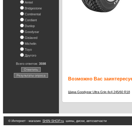
Amtel
Bridgestone
Continental
Cordiant
Dunlop
Goodyear
Gislaved
Michelin
Toyo
Другого
Всего ответов:
3598
Ответить
Результаты опроса
Возможно Вас заинтересуе
Шина Goodyear Ultra Grip 4x4 245/60 R18
© Интернет - магазин
SHIN-SHOP.ru
шины, диски, автозапчасти