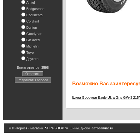
Amtel
Bridgestone
Continental
Cordiant
Dunlop
Goodyear
Gislaved
Michelin
Toyo
Другого
Всего ответов:
3598
Ответить
Результаты опроса
Возможно Вас заинтересуе
Шина Goodyear Eagle Ultra Grip GW-3 215
© Интернет - магазин
SHIN-SHOP.ru
шины, диски, автозапчасти