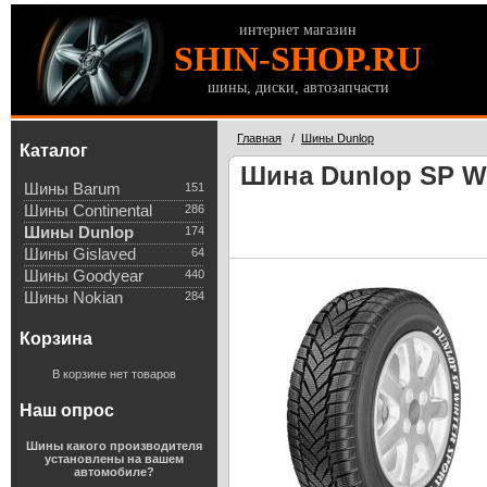
интернет магазин
SHIN-SHOP.RU
шины, диски, автозапчасти
Главная
/
Шины Dunlop
Каталог
Шина Dunlop SP Wi
Шины Barum
151
Шины Continental
286
Шины Dunlop
174
Шины Gislaved
64
Шины Goodyear
440
Шины Nokian
284
Корзина
В корзине нет товаров
Наш опрос
Шины какого производителя
установлены на вашем
автомобиле?