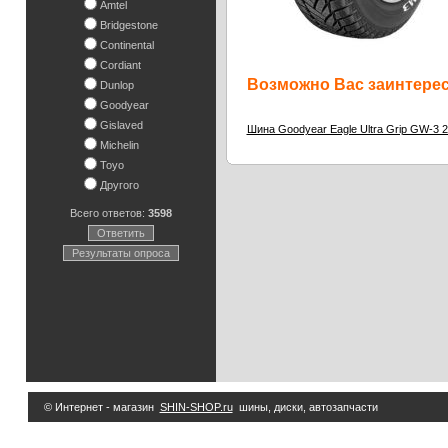
Amtel
Bridgestone
Continental
Cordiant
Возможно Вас заинтересу
Dunlop
Goodyear
Gislaved
Шина Goodyear Eagle Ultra Grip GW-3 
Michelin
Toyo
Другого
Всего ответов:
3598
Ответить
Результаты опроса
© Интернет - магазин
SHIN-SHOP.ru
шины, диски, автозапчасти