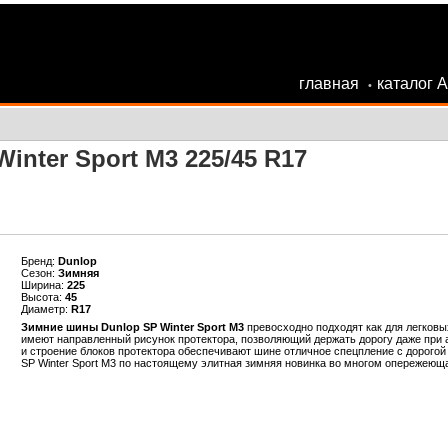
главная
каталог 
•
inter Sport M3 225/45 R17
Бренд:
Dunlop
Сезон:
Зимняя
Ширина:
225
Высота:
45
Диаметр:
R17
Зимние шины Dunlop SP Winter Sport M3
превосходно подходят как для легковы
имеют направленный рисунок протектора, позволяющий держать дорогу даже при 
и строение блоков протектора обеспечивают шине отличное спецпление с дорого
SP Winter Sport M3 по настоящему элитная зимняя новинка во многом опережеющ