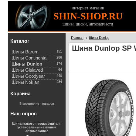
интернет магазин
SHIN-SHOP.RU
шины, диски, автозапчасти
Главная
/
Шины Dunlop
Каталог
Шина Dunlop SP W
Шины Barum
151
Шины Continental
286
Шины Dunlop
174
Шины Gislaved
64
Шины Goodyear
440
Шины Nokian
284
Корзина
В корзине нет товаров
Наш опрос
Шины какого производителя
установлены на вашем
автомобиле?