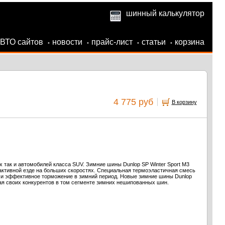
шинный калькулятор
АВТО сайтов
новости
прайс-лист
статьи
корзина
•
•
•
•
4 775 руб
В корзину
х так и автомобилей класса SUV. Зимние шины Dunlop SP Winter Sport M3
активной езде на больших скоростях. Специальная термоэластичная смесь
й и эффективное торможение в зимний период. Новые зимние шины Dunlop
ая своих конкурентов в том сегменте зимних нешипованных шин.