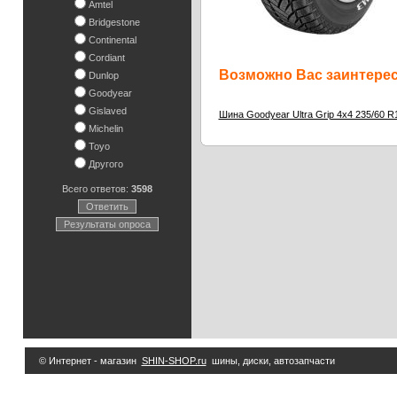
Amtel
Bridgestone
Continental
Cordiant
Возможно Вас заинтересу
Dunlop
Goodyear
Gislaved
Шина Goodyear Ultra Grip 4x4 235/60 R
Michelin
Toyo
Другого
Всего ответов:
3598
Ответить
Результаты опроса
© Интернет - магазин
SHIN-SHOP.ru
шины, диски, автозапчасти