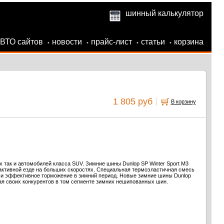
шинный калькулятор
АВТО сайтов
новости
прайс-лист
статьи
корзина
•
•
•
•
1 805 руб
В корзину
х так и автомобилей класса SUV. Зимние шины Dunlop SP Winter Sport M3
активной езде на больших скоростях. Специальная термоэластичная смесь
й и эффективное торможение в зимний период. Новые зимние шины Dunlop
ая своих конкурентов в том сегменте зимних нешипованных шин.