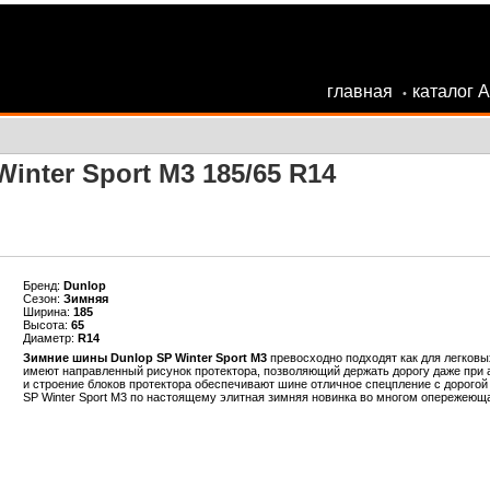
главная
каталог 
•
inter Sport M3 185/65 R14
Бренд:
Dunlop
Сезон:
Зимняя
Ширина:
185
Высота:
65
Диаметр:
R14
Зимние шины Dunlop SP Winter Sport M3
превосходно подходят как для легковы
имеют направленный рисунок протектора, позволяющий держать дорогу даже при 
и строение блоков протектора обеспечивают шине отличное спецпление с дорого
SP Winter Sport M3 по настоящему элитная зимняя новинка во многом опережеющ