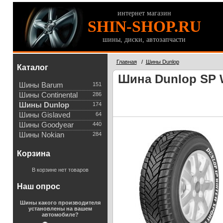
интернет магазин
SHIN-SHOP.RU
шины, диски, автозапчасти
Главная
/
Шины Dunlop
Каталог
Шина Dunlop SP W
Шины Barum
151
Шины Continental
286
Шины Dunlop
174
Шины Gislaved
64
Шины Goodyear
440
Шины Nokian
284
Корзина
В корзине нет товаров
Наш опрос
Шины какого производителя
установлены на вашем
автомобиле?