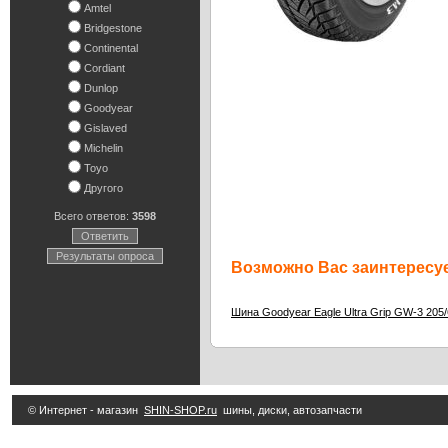
Amtel
Bridgestone
Continental
Cordiant
Dunlop
Goodyear
Gislaved
Michelin
Toyo
Другого
Всего ответов:
3598
Ответить
Результаты опроса
Возможно Вас заинтересуе
Шина Goodyear Eagle Ultra Grip GW-3 205
© Интернет - магазин
SHIN-SHOP.ru
шины, диски, автозапчасти