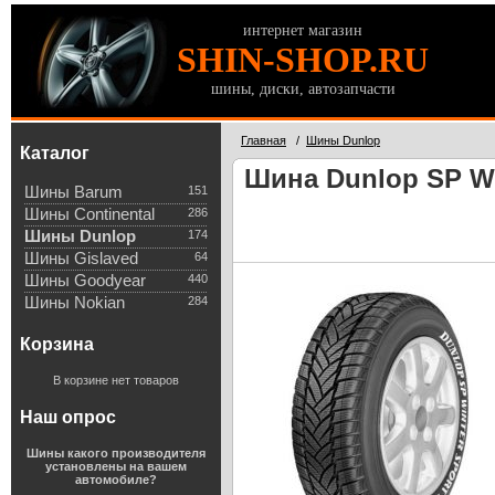
интернет магазин
SHIN-SHOP.RU
шины, диски, автозапчасти
Главная
/
Шины Dunlop
Каталог
Шина Dunlop SP Wi
Шины Barum
151
Шины Continental
286
Шины Dunlop
174
Шины Gislaved
64
Шины Goodyear
440
Шины Nokian
284
Корзина
В корзине нет товаров
Наш опрос
Шины какого производителя
установлены на вашем
автомобиле?