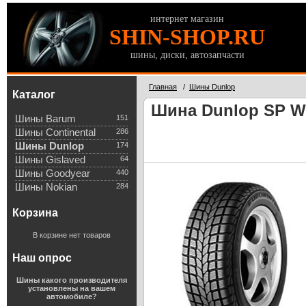
интернет магазин
SHIN-SHOP.RU
шины, диски, автозапчасти
Главная
/
Шины Dunlop
Каталог
Шина Dunlop SP Win
Шины Barum
151
Шины Continental
286
Шины Dunlop
174
Шины Gislaved
64
Шины Goodyear
440
Шины Nokian
284
Корзина
В корзине нет товаров
Наш опрос
Шины какого производителя
установлены на вашем
автомобиле?