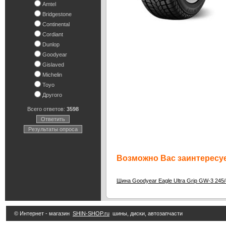
Amtel
Bridgestone
Continental
Cordiant
Dunlop
Goodyear
Gislaved
Michelin
Toyo
Другого
Всего ответов:
3598
Ответить
Результаты опроса
Возможно Вас заинтересуе
Шина Goodyear Eagle Ultra Grip GW-3 245
© Интернет - магазин
SHIN-SHOP.ru
шины, диски, автозапчасти