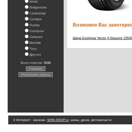
Amtel
Bridgestone
Continental
Cordiant
Возможно Вас заинтересу
Dunlop
Goodyear
Gislaved
Шина Goodyear Vector 4 Seasons 195/6
Michelin
Toyo
Другого
Всего ответов:
3598
Ответить
Результаты опроса
© Интернет - магазин
SHIN-SHOP.ru
шины, диски, автозапчасти