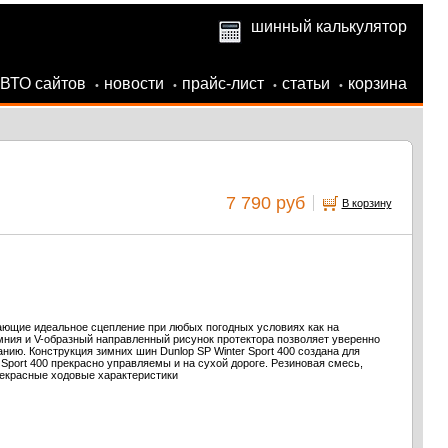
шинный калькулятор
АВТО сайтов
новости
прайс-лист
статьи
корзина
•
•
•
•
7 790 руб
В корзину
ющие идеальное сцепление при любых погодных условиях как на
мния и V-образный направленный рисунок протектора позволяет уверенно
нию. Конструкция зимних шин Dunlop SP Winter Sport 400 создана для
Sport 400 прекрасно управляемы и на сухой дороге. Резиновая смесь,
рекрасные ходовые характеристики