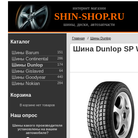
интернет магазин
SHIN-SHOP.RU
шины, диски, автозапчасти
Главная
/
Шины Dunlop
Каталог
Шина Dunlop SP W
Шины Barum
151
Шины Continental
286
Шины Dunlop
174
Шины Gislaved
64
Шины Goodyear
440
Шины Nokian
284
Корзина
В корзине нет товаров
Наш опрос
Шины какого производителя
установлены на вашем
автомобиле?