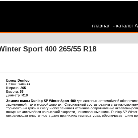
главная
каталог 
•
inter Sport 400 265/55 R18
Бренд:
Dunlop
Сезон:
Зимняя
Ширина:
265
Высота:
55
Диаметр:
R18
Зимние шины Dunlop SP Winter Sport 400
для легковых автомобилей обеспечива
заснеженной, так и мокрой дорогах. Специальный состав резины с двуокисью кре
тормозить на грязи и снегу и обеспечивает отличное сопротивление аквапланирова
вождения автомобиля на высокой скорости, нешипованные шины Dunlop SP Winter 
сохраняющая пластичность даже при низких температурах, обеспечивает шине п