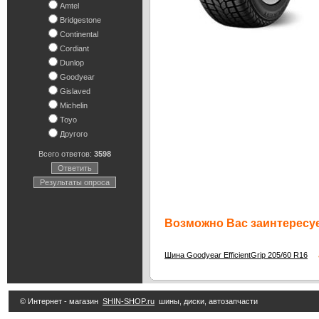
Amtel
Bridgestone
Continental
Cordiant
Dunlop
Goodyear
Gislaved
Michelin
Toyo
Другого
Всего ответов:
3598
Ответить
Результаты опроса
Возможно Вас заинтересуе
4
Шина Goodyear EfficientGrip 205/60 R16
© Интернет - магазин
SHIN-SHOP.ru
шины, диски, автозапчасти