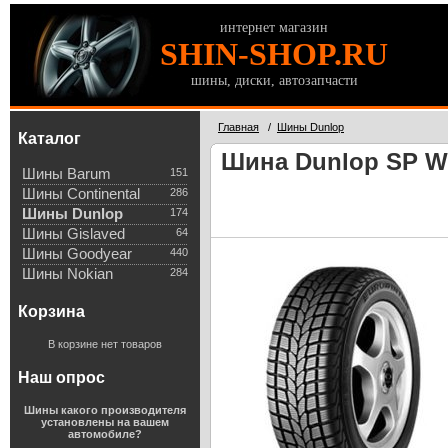
интернет магазин
SHIN-SHOP.RU
шины, диски, автозапчасти
Главная
/
Шины Dunlop
Каталог
Шина Dunlop SP Win
Шины Barum
151
Шины Continental
286
Шины Dunlop
174
Шины Gislaved
64
Шины Goodyear
440
Шины Nokian
284
Корзина
В корзине нет товаров
Наш опрос
Шины какого производителя
установлены на вашем
автомобиле?