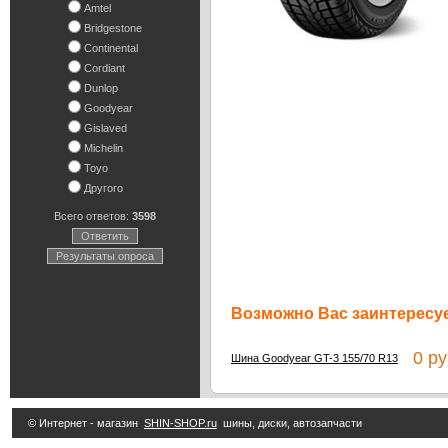
Amtel
Bridgestone
Continental
Cordiant
Dunlop
Goodyear
Gislaved
Michelin
Toyo
Другого
Всего ответов:
3598
Ответить
Результаты опроса
Возможно Вас заинтересуе
0 ру
Шина Goodyear GT-3 155/70 R13
© Интернет - магазин
SHIN-SHOP.ru
шины, диски, автозапчасти