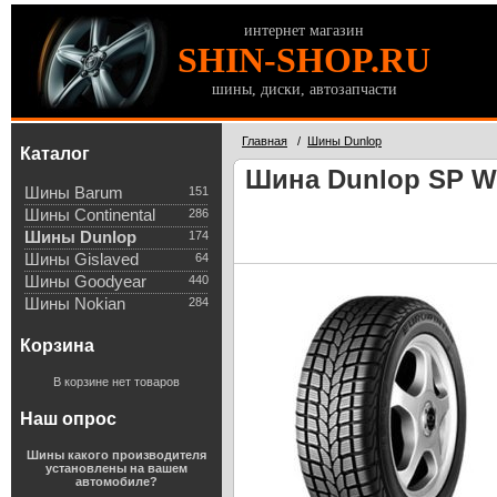
интернет магазин
SHIN-SHOP.RU
шины, диски, автозапчасти
Главная
/
Шины Dunlop
Каталог
Шина Dunlop SP Win
Шины Barum
151
Шины Continental
286
Шины Dunlop
174
Шины Gislaved
64
Шины Goodyear
440
Шины Nokian
284
Корзина
В корзине нет товаров
Наш опрос
Шины какого производителя
установлены на вашем
автомобиле?