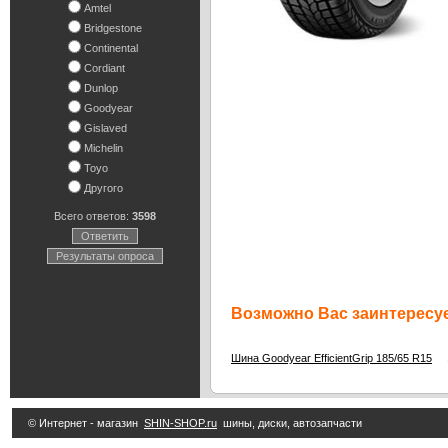
Amtel
Bridgestone
Continental
Cordiant
Dunlop
Goodyear
Gislaved
Michelin
Toyo
Другого
Всего ответов:
3598
Ответить
Результаты опроса
Возможно Вас заинтересуе
3
Шина Goodyear EfficientGrip 185/65 R15
© Интернет - магазин
SHIN-SHOP.ru
шины, диски, автозапчасти