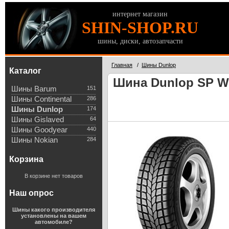
интернет магазин
SHIN-SHOP.RU
шины, диски, автозапчасти
Главная
/
Шины Dunlop
Каталог
Шина Dunlop SP Win
Шины Barum
151
Шины Continental
286
Шины Dunlop
174
Шины Gislaved
64
Шины Goodyear
440
Шины Nokian
284
Корзина
В корзине нет товаров
Наш опрос
Шины какого производителя
установлены на вашем
автомобиле?