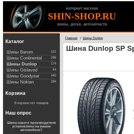
интернет магазин
SHIN-SHOP.RU
шины, диски, автозапчасти
Главная
/
Шины Dunlop
Каталог
Шина Dunlop SP Sp
Шины Barum
151
Шины Continental
286
Шины Dunlop
174
Шины Gislaved
64
Шины Goodyear
440
Шины Nokian
284
Корзина
В корзине нет товаров
Наш опрос
Шины какого производителя
установлены на вашем
автомобиле?