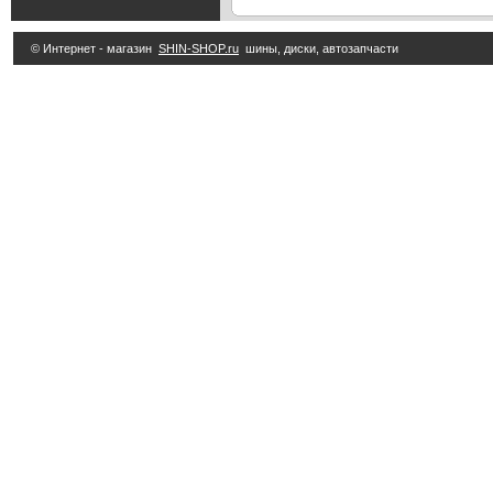
© Интернет - магазин
SHIN-SHOP.ru
шины, диски, автозапчасти