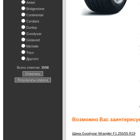
Amtel
Bridgestone
Continental
Cordiant
Dunlop
Goodyear
Gislaved
Michelin
Toyo
Другого
Всего ответов:
3598
Ответить
Результаты опроса
Возможно Вас заинтересуе
1
Шина Goodyear Wrangler F1 255/55 R19