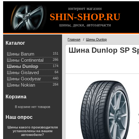
интернет магазин
SHIN-SHOP.RU
шины, диски, автозапчасти
Главная
/
Шины Dunlop
Каталог
Шина Dunlop SP Sp
Шины Barum
151
Шины Continental
286
Шины Dunlop
174
Шины Gislaved
64
Шины Goodyear
440
Шины Nokian
284
Корзина
В корзине нет товаров
Наш опрос
Шины какого производителя
установлены на вашем
автомобиле?