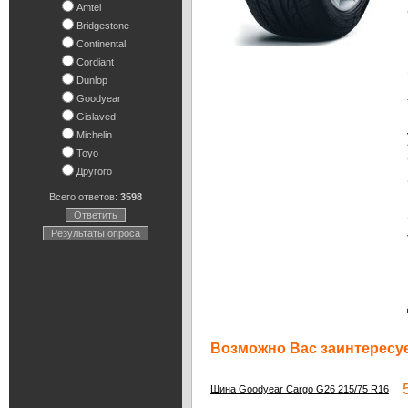
Amtel
Bridgestone
Continental
Cordiant
Dunlop
Goodyear
Gislaved
Michelin
Toyo
Другого
Всего ответов:
3598
Ответить
Результаты опроса
Возможно Вас заинтересуе
5 
Шина Goodyear Cargo G26 215/75 R16