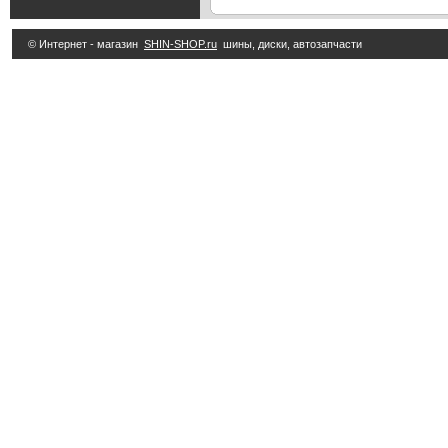
© Интернет - магазин
SHIN-SHOP.ru
шины, диски, автозапчасти