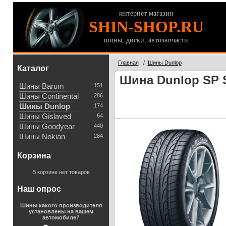
интернет магазин
SHIN-SHOP.RU
шины, диски, автозапчасти
Главная
/
Шины Dunlop
Каталог
Шина Dunlop SP S
Шины Barum
151
Шины Continental
286
Шины Dunlop
174
Шины Gislaved
64
Шины Goodyear
440
Шины Nokian
284
Корзина
В корзине нет товаров
Наш опрос
Шины какого производителя
установлены на вашем
автомобиле?