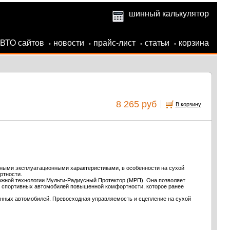
шинный калькулятор
АВТО сайтов
новости
прайс-лист
статьи
корзина
•
•
•
•
8 265 руб
В корзину
ыми эксплуатационными характеристиками, в особенности на сухой
ртности.
ложной технологии Мульти-Радиусный Протектор (МРП). Она позволяет
 спортивных автомобилей повышенной комфортности, которое ранее
анных автомобилей. Превосходная управляемость и сцепление на сухой