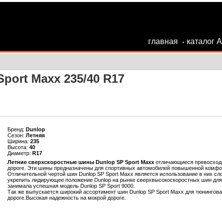
главная
каталог 
•
port Maxx 235/40 R17
Бренд:
Dunlop
Сезон:
Летняя
Ширина:
235
Высота:
40
Диаметр:
R17
Летние сверхскоростные шины Dunlop SP Sport Maxx
отличающиеся превосходн
дороге. Эти шины предназначены для спортивных автомобилей повышенной комфо
Отличительной чертой шин Dunlop SP Sport Maxx является использование в них с
укрепить лидирующее положение Dunlop на рынке сверхвысокоскоростных шин для
занимала успешная модель Dunlop SP Sport 9000.
Так же выпускается широкий ассортимент шин Dunlop SP Sport Maxx для тюнингов
дороге.Высокая надежность на мокрой дороге.