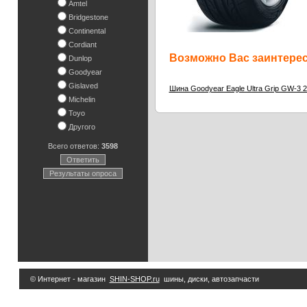
Amtel
Bridgestone
Continental
Cordiant
Возможно Вас заинтересу
Dunlop
Goodyear
Gislaved
Шина Goodyear Eagle Ultra Grip GW-3 
Michelin
Toyo
Другого
Всего ответов:
3598
Ответить
Результаты опроса
© Интернет - магазин
SHIN-SHOP.ru
шины, диски, автозапчасти