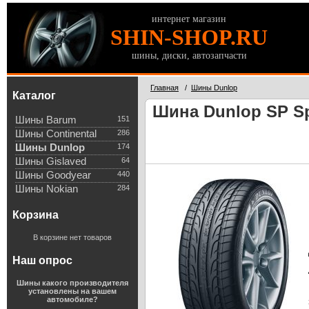
интернет магазин
SHIN-SHOP.RU
шины, диски, автозапчасти
Главная
/
Шины Dunlop
Каталог
Шина Dunlop SP Sp
Шины Barum
151
Шины Continental
286
Шины Dunlop
174
Шины Gislaved
64
Шины Goodyear
440
Шины Nokian
284
Корзина
В корзине нет товаров
Наш опрос
Шины какого производителя
установлены на вашем
автомобиле?