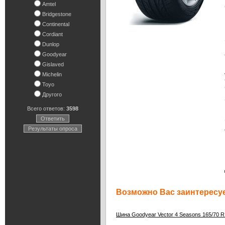
Amtel
Bridgestone
Continental
Cordiant
Dunlop
Goodyear
Gislaved
Michelin
Toyo
Другого
Всего ответов:
3598
Ответить
Результаты опроса
Возможно Вас заинтересуе
Шина Goodyear Vector 4 Seasons 165/70 R