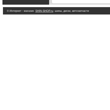
© Интернет - магазин
SHIN-SHOP.ru
шины, диски, автозапчасти