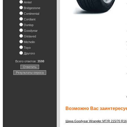
Amtel
Bridgestone
Continental
Cordiant
Dunlop
Goodyear
Gislaved
Michelin
Toyo
Другого
Всего ответов:
3598
Ответить
Результаты опроса
Возможно Вас заинтересуе
Шина Goodyear Wrangler MT/R 215/70 R16