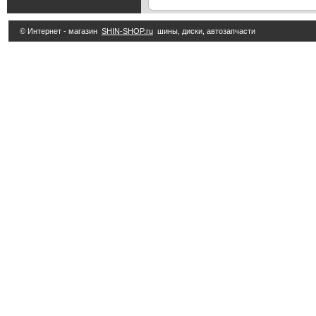
© Интернет - магазин
SHIN-SHOP.ru
шины, диски, автозапчасти