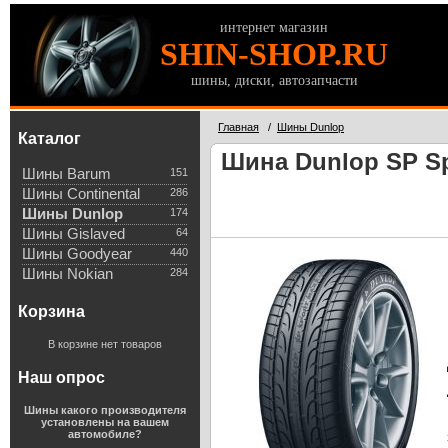
интернет магазин
SHIN-SHOP.RU
шины, диски, автозапчасти
Главная
/
Шины Dunlop
Каталог
Шина Dunlop SP Sp
Шины Barum
151
Шины Continental
286
Шины Dunlop
174
Шины Gislaved
64
Шины Goodyear
440
Шины Nokian
284
Корзина
В корзине нет товаров
Наш опрос
Шины какого производителя
установлены на вашем
автомобиле?