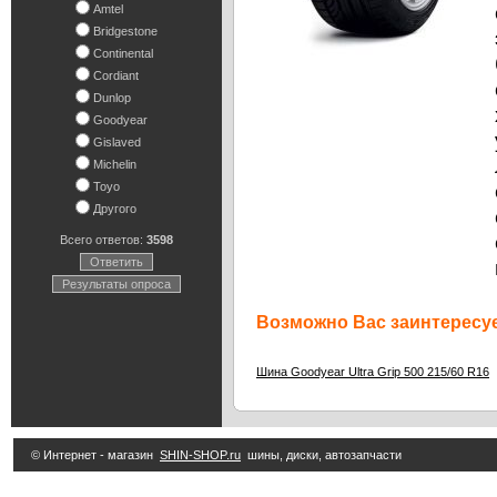
Amtel
Bridgestone
Continental
Cordiant
Dunlop
Goodyear
Gislaved
Michelin
Toyo
Другого
Всего ответов:
3598
Ответить
Результаты опроса
Возможно Вас заинтересуе
Шина Goodyear Ultra Grip 500 215/60 R16
© Интернет - магазин
SHIN-SHOP.ru
шины, диски, автозапчасти