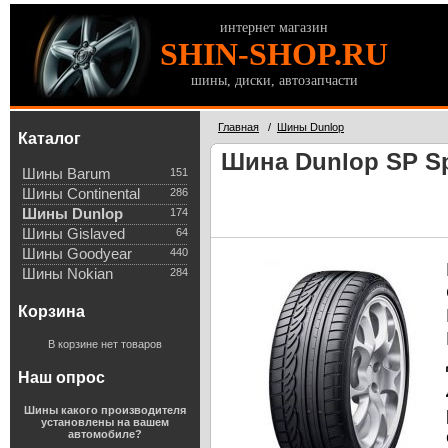
интернет магазин
SHIN-SHOP.RU
шины, диски, автозапчасти
Главная
/
Шины Dunlop
Каталог
Шина Dunlop SP Sp
Шины Barum
151
Шины Continental
286
Шины Dunlop
174
Шины Gislaved
64
Шины Goodyear
440
Шины Nokian
284
Корзина
В корзине нет товаров
Наш опрос
Шины какого производителя
установлены на вашем
автомобиле?