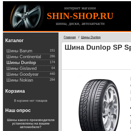
интернет магазин
SHIN-SHOP.RU
шины, диски, автозапчасти
Главная
/
Шины Dunlop
Каталог
Шина Dunlop SP Sp
Шины Barum
151
Шины Continental
286
Шины Dunlop
174
Шины Gislaved
64
Шины Goodyear
440
Шины Nokian
284
Корзина
В корзине нет товаров
Наш опрос
Шины какого производителя
установлены на вашем
автомобиле?