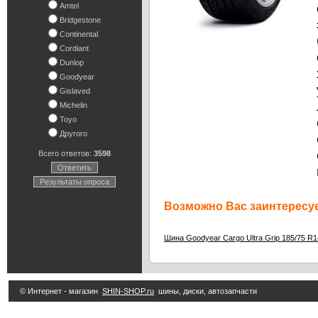
Amtel
Bridgestone
Continental
Cordiant
Dunlop
Goodyear
Gislaved
Michelin
Toyo
Другого
Всего ответов:
3598
Ответить
Результаты опроса
Возможно Вас заинтересуе
Шина Goodyear Cargo Ultra Grip 185/75 R1
© Интернет - магазин
SHIN-SHOP.ru
шины, диски, автозапчасти