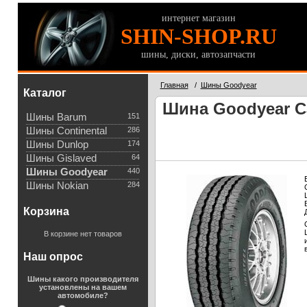
интернет магазин
SHIN-SHOP.RU
шины, диски, автозапчасти
Главная
/
Шины Goodyear
Каталог
Шина Goodyear Ca
Шины Barum
151
Шины Continental
286
Шины Dunlop
174
Шины Gislaved
64
Шины Goodyear
440
Шины Nokian
284
Корзина
В корзине нет товаров
Наш опрос
Шины какого производителя
установлены на вашем
автомобиле?