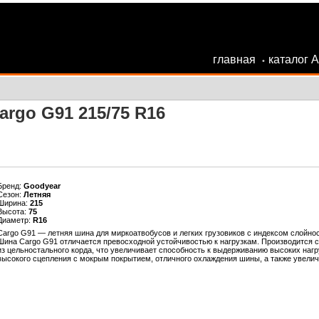
главная
каталог 
•
rgo G91 215/75 R16
Бренд:
Goodyear
Сезон:
Летняя
Ширина:
215
Высота:
75
Диаметр:
R16
Cargo G91 — летняя шина для миркоатвобусов и легких грузовиков с индексом слойнос
Шина Cargo G91 отличается превосходной устойчивостью к нагрузкам. Производится с 
из цельностального корда, что увеличивает способность к выдерживанию высоких наг
высокого сцепления с мокрым покрытием, отличного охлаждения шины, а также увелич