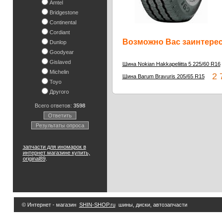
Amtel
Bridgestone
Continental
Cordiant
Возможно Вас заинтересу
Dunlop
Goodyear
Gislaved
Шина Nokian Hakkapeliitta 5 225/60 R16
Michelin
2 7
Шина Barum Bravuris 205/65 R15
Toyo
Другого
Всего ответов:
3598
Ответить
Результаты опроса
запчасти для иномарок в
интернет магазине купить,
original89
.
© Интернет - магазин
SHIN-SHOP.ru
шины, диски, автозапчасти