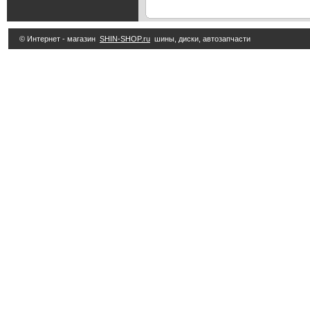
© Интернет - магазин
SHIN-SHOP.ru
шины, диски, автозапчасти