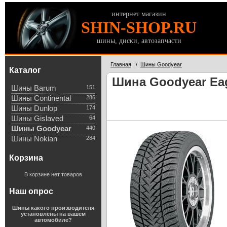
интернет магазин
SHIN-SHOP.RU
шины, диски, автозапчасти
Главная
/
Шины Goodyear
Каталог
Шина Goodyear Eagl
Шины Barum
151
Шины Continental
286
Шины Dunlop
174
Шины Gislaved
64
Шины Goodyear
440
Шины Nokian
284
Корзина
В корзине нет товаров
Наш опрос
Шины какого производителя
установлены на вашем
автомобиле?