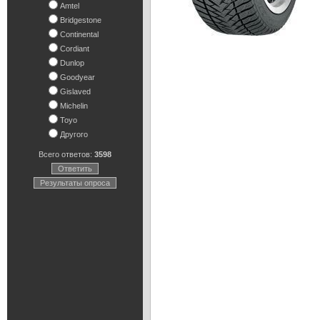
Amtel
Bridgestone
Continental
Cordiant
Dunlop
Goodyear
Gislaved
Michelin
Toyo
Другого
Всего ответов:
3598
Ответить
Результаты опроса