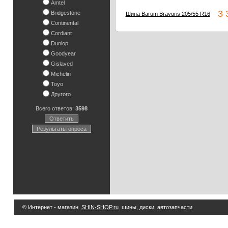
Amtel
3 3
Bridgestone
Шина Barum Bravuris 205/55 R16
Continental
Cordiant
Dunlop
Goodyear
Gislaved
Michelin
Toyo
Другого
Всего ответов:
3598
Ответить
Результаты опроса
© Интернет - магазин
SHIN-SHOP.ru
шины, диски, автозапчасти