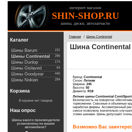
интернет магазин
SHIN-SHOP.RU
шины, диски, автозапчасти
Главная
/
Шины Continental
Каталог
Шина Continental 
Шины Barum
151
Шины Continental
286
Шины Dunlop
174
Шины Gislaved
64
Шины Goodyear
440
Бренд:
Continental
Шины Nokian
284
Сезон:
Летняя
Ширина:
245
Высота:
50
Корзина
Диаметр:
R18
Летние шины Continental ContiSport
Безопасность на поворотах обеспечив
В корзине нет товаров
торможении. Сквозные и объемные кру
наработки фирмы. Ассимитричный рису
Наш опрос
смеси позволила значительно улучшить
этими шинами. Шины допускают очень 
Шины какого производителя
установлены на вашем
Возможно Вас заинтересу
автомобиле?