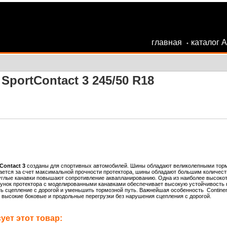
главная
каталог 
•
SportContact 3 245/50 R18
Contact 3
созданы для спортивных автомобилей. Шины обладают великолепными торм
ается за счет максимальной прочности протектора, шины обладают большим количест
глые канавки повышают сопротивление аквапланированию. Одна из наиболее высокотех
нок протектора с моделированными канавками обеспечивает высокую устойчивость к
 сцепление с дорогой и уменьшить тормозной путь. Важнейшая особенность Continent
высокие боковые и продольные перегрузки без нарушения сцепления с дорогой.
ет этот товар: