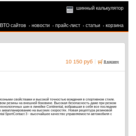
шинный калькулятор
АВТО сайтов
новости
прайс-лист
статьи
корзина
•
•
•
•
10 150 руб
В корзину
озными свойствами и высокой точностью вождения в спортивном стиле.
вом резины на внешней боковине. Высокая безопасность даже при резком
нологичных шин в линейке Continental, вобравшая в себя все последние
 аквапланированию на высоких скоростях. Новая рецептура резиновой
al SportContact 3 - высочайшее качество управляемости автомобиля с