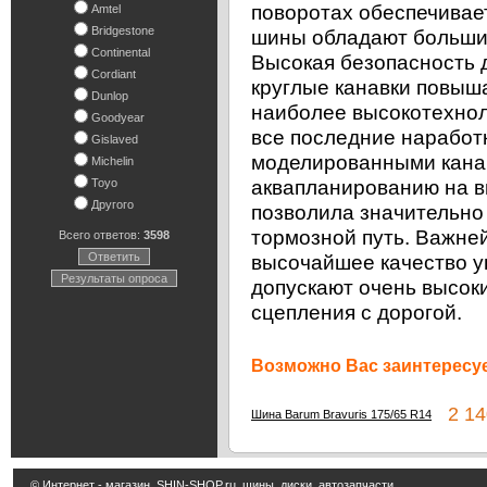
поворотах обеспечивает
Amtel
Bridgestone
шины обладают большим
Continental
Высокая безопасность 
Cordiant
круглые канавки повыш
Dunlop
наиболее высокотехноло
Goodyear
все последние наработ
Gislaved
моделированными канав
Michelin
аквапланированию на в
Toyo
Другого
позволила значительно
тормозной путь. Важней
Всего ответов:
3598
Ответить
высочайшее качество у
Результаты опроса
допускают очень высок
сцепления с дорогой.
Возможно Вас заинтересуе
2 14
Шина Barum Bravuris 175/65 R14
© Интернет - магазин
SHIN-SHOP.ru
шины, диски, автозапчасти