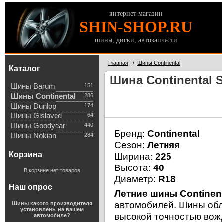
интернет магазин
SHIN-SHOP.RU
шины, диски, автозапчасти
Главная
/
Шины Continental
Каталог
Шина Continental S
Шины Barum
151
Шины Continental
286
Шины Dunlop
174
Шины Gislaved
64
Шины Goodyear
440
Бренд:
Continental
Шины Nokian
284
Сезон:
Летняя
Корзина
Ширина:
225
Высота:
40
В корзине нет товаров
Диаметр:
R18
Наш опрос
Летние шины Continent
автомобилей. Шины об
Шины какого производителя
установлены на вашем
высокой точностью вож
автомобиле?