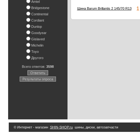
Amtel
1 
Bridgestone
Шина Barum Brillantis 2 145/70 R13
Continental
Cordiant
Dunlop
Goodyear
Gislaved
Michelin
Toyo
Другого
Всего ответов:
3598
Ответить
Результаты опроса
© Интернет - магазин
SHIN-SHOP.ru
шины, диски, автозапчасти