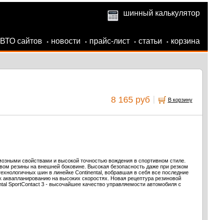
шинный калькулятор
АВТО сайтов
новости
прайс-лист
статьи
корзина
•
•
•
•
8 165 руб
В корзину
озными свойствами и высокой точностью вождения в спортивном стиле.
вом резины на внешней боковине. Высокая безопасность даже при резком
нологичных шин в линейке Continental, вобравшая в себя все последние
 аквапланированию на высоких скоростях. Новая рецептура резиновой
al SportContact 3 - высочайшее качество управляемости автомобиля с