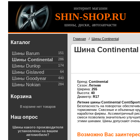
интернет магазин
SHIN-SHOP.RU
шины, диски, автозапчасти
Главная
/
Шины Continental
Каталог
Шина Continental 
Шины Barum
151
Шины Continental
286
Шины Dunlop
174
Шины Gislaved
64
Шины Goodyear
440
Бренд:
Continental
Шины Nokian
284
Сезон:
Летняя
Ширина:
255
Высота:
40
Корзина
Диаметр:
R17
Летние шины Continental ContiSport
Безопасность на поворотах обеспечив
В корзине нет товаров
торможении. Сквозные и объемные кру
наработки фирмы. Ассимитричный рису
Наш опрос
смеси позволила значительно улучшить
этими шинами. Шины допускают очень 
Шины какого производителя
установлены на вашем
Возможно Вас заинтересу
автомобиле?