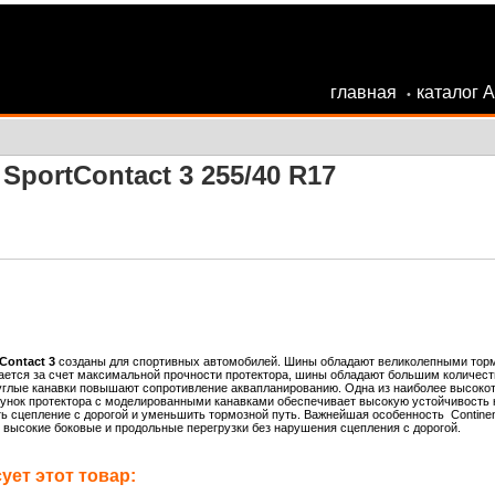
главная
каталог 
•
SportContact 3 255/40 R17
Contact 3
созданы для спортивных автомобилей. Шины обладают великолепными торм
ается за счет максимальной прочности протектора, шины обладают большим количест
глые канавки повышают сопротивление аквапланированию. Одна из наиболее высокотех
нок протектора с моделированными канавками обеспечивает высокую устойчивость к
 сцепление с дорогой и уменьшить тормозной путь. Важнейшая особенность Continent
высокие боковые и продольные перегрузки без нарушения сцепления с дорогой.
ет этот товар: