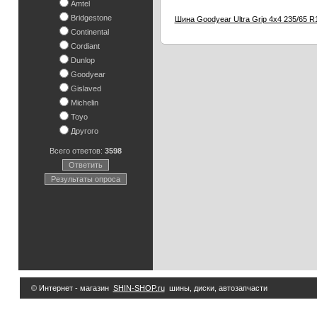
Amtel
Bridgestone
Шина Goodyear Ultra Grip 4x4 235/65 R
Continental
Cordiant
Dunlop
Goodyear
Gislaved
Michelin
Toyo
Другого
Всего ответов:
3598
Ответить
Результаты опроса
© Интернет - магазин
SHIN-SHOP.ru
шины, диски, автозапчасти