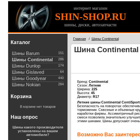
интернет магазин
SHIN-SHOP.RU
шины, диски, автозапчасти
Главная
/
Шины Continental
Каталог
Шина Continental 
Шины Barum
151
Шины Continental
286
Шины Dunlop
174
Шины Gislaved
64
Шины Goodyear
440
Бренд:
Continental
Шины Nokian
284
Сезон:
Летняя
Ширина:
225
Высота:
45
Корзина
Диаметр:
R17
Летние шины Continental ContiSport
Безопасность на поворотах обеспечив
В корзине нет товаров
торможении. Сквозные и объемные кру
наработки фирмы. Ассимитричный рису
Наш опрос
смеси позволила значительно улучшить
этими шинами. Шины допускают очень 
Шины какого производителя
установлены на вашем
Возможно Вас заинтересу
автомобиле?