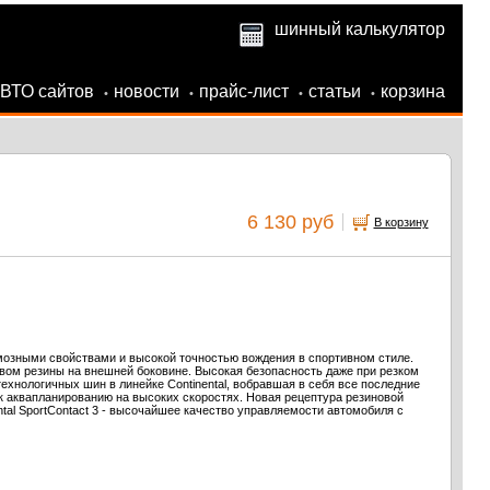
шинный калькулятор
АВТО сайтов
новости
прайс-лист
статьи
корзина
•
•
•
•
6 130 руб
В корзину
озными свойствами и высокой точностью вождения в спортивном стиле.
вом резины на внешней боковине. Высокая безопасность даже при резком
нологичных шин в линейке Continental, вобравшая в себя все последние
 аквапланированию на высоких скоростях. Новая рецептура резиновой
al SportContact 3 - высочайшее качество управляемости автомобиля с