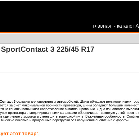
главная
каталог 
•
SportContact 3 225/45 R17
Contact 3
созданы для спортивных автомобилей. Шины обладают великолепными торм
ается за счет максимальной прочности протектора, шины обладают большим количест
глые канавки повышают сопротивление аквапланированию. Одна из наиболее высокотех
нок протектора с моделированными канавками обеспечивает высокую устойчивость к
 сцепление с дорогой и уменьшить тормозной путь. Важнейшая особенность Continent
высокие боковые и продольные перегрузки без нарушения сцепления с дорогой.
ет этот товар: