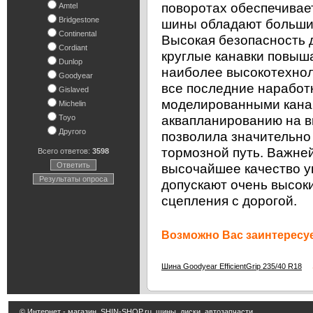
поворотах обеспечивает
Amtel
Bridgestone
шины обладают большим
Continental
Высокая безопасность 
Cordiant
круглые канавки повыш
Dunlop
наиболее высокотехноло
Goodyear
все последние наработ
Gislaved
моделированными канав
Michelin
аквапланированию на в
Toyo
Другого
позволила значительно
тормозной путь. Важней
Всего ответов:
3598
Ответить
высочайшее качество у
Результаты опроса
допускают очень высок
сцепления с дорогой.
Возможно Вас заинтересуе
8
Шина Goodyear EfficientGrip 235/40 R18
© Интернет - магазин
SHIN-SHOP.ru
шины, диски, автозапчасти