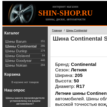
интернет магазин
SHIN-SHOP.RU
шины, диски, автозапчасти
Главная
/
Шины Continental
Каталог
Шина Continental S
Шины Barum
151
Шины Continental
286
Шины Dunlop
174
Шины Gislaved
64
Шины Goodyear
440
Бренд:
Continental
Шины Nokian
284
Сезон:
Летняя
Корзина
Ширина:
205
Высота:
50
В корзине нет товаров
Диаметр:
R17
Наш опрос
Летние шины Continent
автомобилей. Шины об
Шины какого производителя
установлены на вашем
высокой точностью вож
автомобиле?