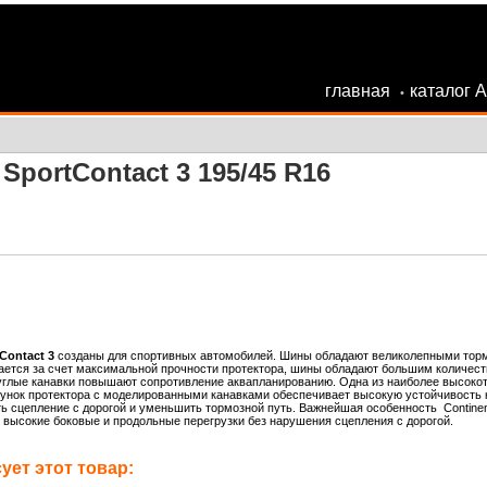
главная
каталог 
•
SportContact 3 195/45 R16
Contact 3
созданы для спортивных автомобилей. Шины обладают великолепными торм
ается за счет максимальной прочности протектора, шины обладают большим количест
глые канавки повышают сопротивление аквапланированию. Одна из наиболее высокотех
нок протектора с моделированными канавками обеспечивает высокую устойчивость к
 сцепление с дорогой и уменьшить тормозной путь. Важнейшая особенность Continent
высокие боковые и продольные перегрузки без нарушения сцепления с дорогой.
ет этот товар: