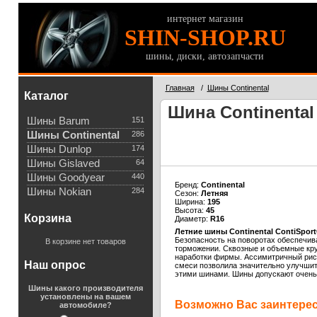
интернет магазин
SHIN-SHOP.RU
шины, диски, автозапчасти
Главная
/
Шины Continental
Каталог
Шина Continental 
Шины Barum
151
Шины Continental
286
Шины Dunlop
174
Шины Gislaved
64
Шины Goodyear
440
Бренд:
Continental
Шины Nokian
284
Сезон:
Летняя
Ширина:
195
Высота:
45
Корзина
Диаметр:
R16
Летние шины Continental ContiSport
Безопасность на поворотах обеспечив
В корзине нет товаров
торможении. Сквозные и объемные кру
наработки фирмы. Ассимитричный рису
Наш опрос
смеси позволила значительно улучшить
этими шинами. Шины допускают очень 
Шины какого производителя
установлены на вашем
Возможно Вас заинтересу
автомобиле?