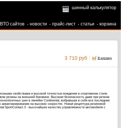
шинный калькулятор
АВТО сайтов
новости
прайс-лист
статьи
корзина
•
•
•
•
3 710 руб
В корзину
озными свойствами и высокой точностью вождения в спортивном стиле.
вом резины на внешней боковине. Высокая безопасность даже при резком
нологичных шин в линейке Continental, вобравшая в себя все последние
 аквапланированию на высоких скоростях. Новая рецептура резиновой
al SportContact 3 - высочайшее качество управляемости автомобиля с