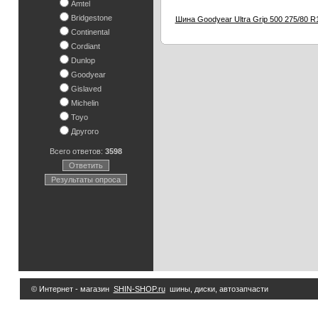
Amtel
Bridgestone
Шина Goodyear Ultra Grip 500 275/80 R
Continental
Cordiant
Dunlop
Goodyear
Gislaved
Michelin
Toyo
Другого
Всего ответов:
3598
Ответить
Результаты опроса
© Интернет - магазин
SHIN-SHOP.ru
шины, диски, автозапчасти