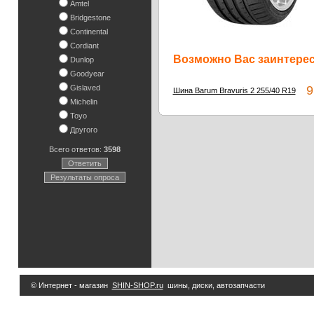
Amtel
Bridgestone
Continental
Cordiant
Возможно Вас заинтересу
Dunlop
Goodyear
Gislaved
9 
Шина Barum Bravuris 2 255/40 R19
Michelin
Toyo
Другого
Всего ответов:
3598
Ответить
Результаты опроса
© Интернет - магазин
SHIN-SHOP.ru
шины, диски, автозапчасти