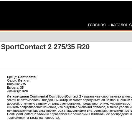
главная
каталог 
•
SportContact 2 275/35 R20
Бренд:
Continental
Сезон:
Летняя
Ширина:
275
Высота:
35
Диаметр:
R20
Летние шины Continental ContiSportContact 2
- идеальные спортивныея шины д
элитных автомобилей, владельцы которых любят передвигаться на повышенных с
дорогой, отличную защиту от аквапланирования, предельно точную управляемост
снизить сопротивление качению, что ощутимо экономит топливо, а также увелич
ненаправленном рисунке протектора с массивными внутренними ламелями протек
ContiSportContact 2 отлично справляются с заносами. Оптимальное распределен
торможении, а также на поворотах.