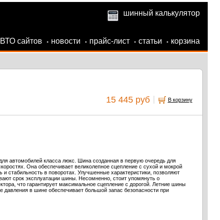
шинный калькулятор
АВТО сайтов
новости
прайс-лист
статьи
корзина
•
•
•
•
15 445 руб
В корзину
ля автомобилей класса люкс. Шина созданная в первую очередь для
коростях. Она обеспечивает великолепное сцепление с сухой и мокрой
ь и стабильность в поворотах. Улучшенные характеристики, позволяют
ивают срок эксплуатации шины. Несомненно, стоит упомянуть о
тора, что гарантирует максимальное сцепление с дорогой. Летние шины
ие давления в шине обеспечивает большой запас безопасности при