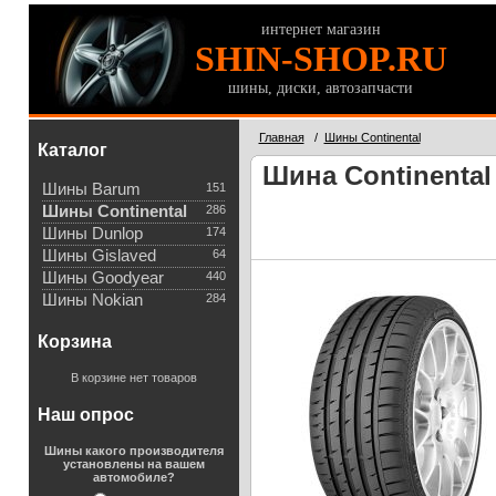
интернет магазин
SHIN-SHOP.RU
шины, диски, автозапчасти
Главная
/
Шины Continental
Каталог
Шина Continental 
Шины Barum
151
Шины Continental
286
Шины Dunlop
174
Шины Gislaved
64
Шины Goodyear
440
Шины Nokian
284
Корзина
В корзине нет товаров
Наш опрос
Шины какого производителя
установлены на вашем
автомобиле?