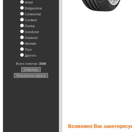
Amtel
Bridgestone
Continental
Cordiant
Dunlop
Goodyear
Gislaved
Michelin
Toyo
Другого
Всего ответов:
3598
Ответить
Результаты опроса
Возможно Вас заинтересуе