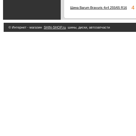
4 
Шина Barum Bravuris 4x4 255/65 R16
© Интернет - магазин
SHIN-SHOP.ru
шины, диски, автозапчасти