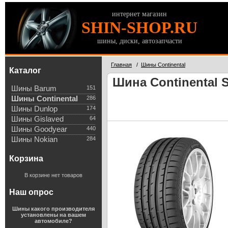
интернет магазин
SHIN-SHOP.RU
шины, диски, автозапчасти
Главная
/
Шины Continental
Каталог
Шина Continental S
Шины Barum
151
Шины Continental
286
Шины Dunlop
174
Шины Gislaved
64
Шины Goodyear
440
Шины Nokian
284
Корзина
В корзине нет товаров
Наш опрос
Шины какого производителя
установлены на вашем
автомобиле?