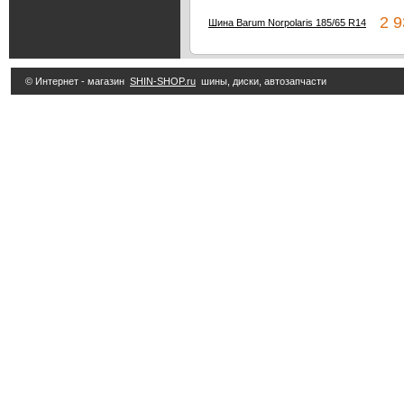
2 93
Шина Barum Norpolaris 185/65 R14
© Интернет - магазин
SHIN-SHOP.ru
шины, диски, автозапчасти