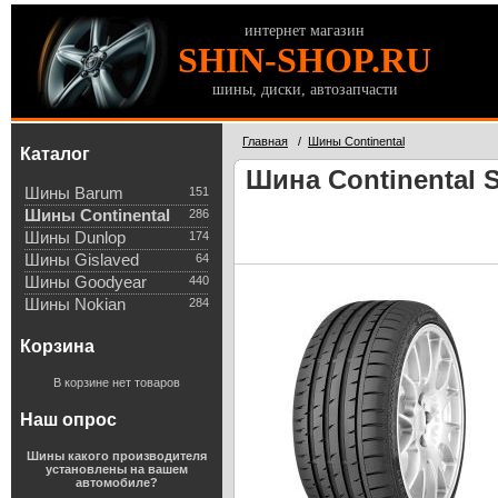
интернет магазин
SHIN-SHOP.RU
шины, диски, автозапчасти
Главная
/
Шины Continental
Каталог
Шина Continental S
Шины Barum
151
Шины Continental
286
Шины Dunlop
174
Шины Gislaved
64
Шины Goodyear
440
Шины Nokian
284
Корзина
В корзине нет товаров
Наш опрос
Шины какого производителя
установлены на вашем
автомобиле?