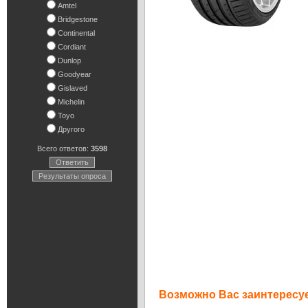
Amtel
Bridgestone
Continental
Cordiant
Dunlop
Goodyear
Gislaved
Michelin
Toyo
Другого
Всего ответов:
3598
Ответить
Результаты опроса
Возможно Вас заинтересуе