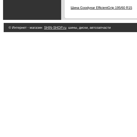
3
Шина Goodyear EfficientGrip 195/60 R15
© Интернет - магазин
SHIN-SHOP.ru
шины, диски, автозапчасти