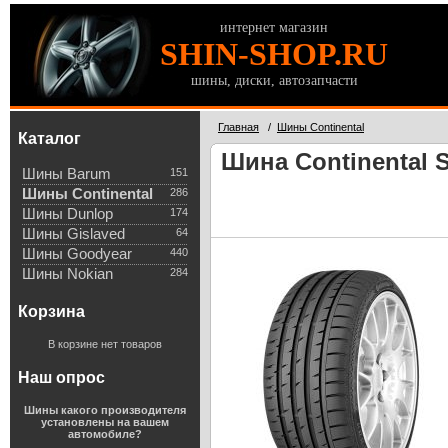
интернет магазин
SHIN-SHOP.RU
шины, диски, автозапчасти
Главная
/
Шины Continental
Каталог
Шина Continental S
Шины Barum
151
Шины Continental
286
Шины Dunlop
174
Шины Gislaved
64
Шины Goodyear
440
Шины Nokian
284
Корзина
В корзине нет товаров
Наш опрос
Шины какого производителя
установлены на вашем
автомобиле?