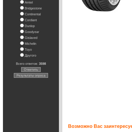
Amtel
Bridgestone
Continental
Cordiant
Dunlop
Goodyear
Gislaved
Michelin
Toyo
Другого
Всего ответов:
3598
Ответить
Результаты опроса
Возможно Вас заинтересуе