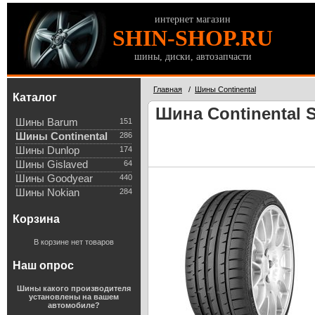
интернет магазин
SHIN-SHOP.RU
шины, диски, автозапчасти
Главная
/
Шины Continental
Каталог
Шина Continental S
Шины Barum
151
Шины Continental
286
Шины Dunlop
174
Шины Gislaved
64
Шины Goodyear
440
Шины Nokian
284
Корзина
В корзине нет товаров
Наш опрос
Шины какого производителя
установлены на вашем
автомобиле?