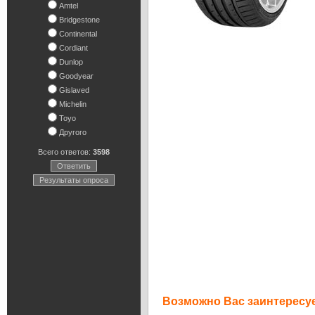
Amtel
Bridgestone
Continental
Cordiant
Dunlop
Goodyear
Gislaved
Michelin
Toyo
Другого
Всего ответов:
3598
Ответить
Результаты опроса
Возможно Вас заинтересуе