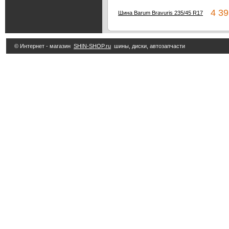
4 39
Шина Barum Bravuris 235/45 R17
© Интернет - магазин
SHIN-SHOP.ru
шины, диски, автозапчасти