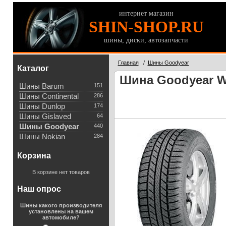
интернет магазин
SHIN-SHOP.RU
шины, диски, автозапчасти
Главная
/
Шины Goodyear
Каталог
Шина Goodyear Wra
Шины Barum
151
Шины Continental
286
Шины Dunlop
174
Шины Gislaved
64
Шины Goodyear
440
Шины Nokian
284
Корзина
В корзине нет товаров
Наш опрос
Шины какого производителя
установлены на вашем
автомобиле?