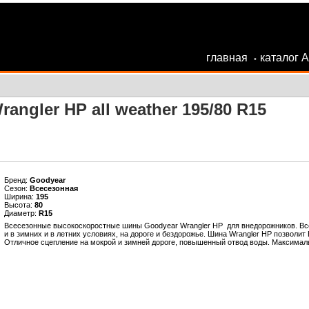
главная
каталог 
•
ngler HP all weather 195/80 R15
Бренд:
Goodyear
Сезон:
Всесезонная
Ширина:
195
Высота:
80
Диаметр:
R15
Всесезонные высокоскоростные шины Goodyear Wrangler HP для внедорожников. Вс
и в зимних и в летних условиях, на дороге и бездорожье. Шина Wrangler HP позволит
Отличное сцепление на мокрой и зимней дороге, повышенный отвод воды. Максимал