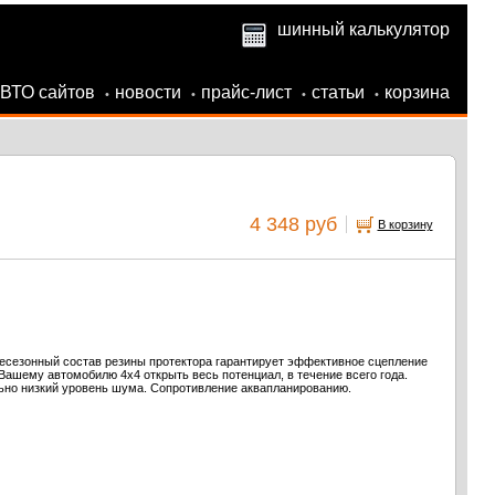
шинный калькулятор
АВТО сайтов
новости
прайс-лист
статьи
корзина
•
•
•
•
4 348 руб
В корзину
есезонный состав резины протектора гарантирует эффективное сцепление
 Вашему автомобилю 4х4 открыть весь потенциал, в течение всего года.
ьно низкий уровень шума. Сопротивление аквапланированию.