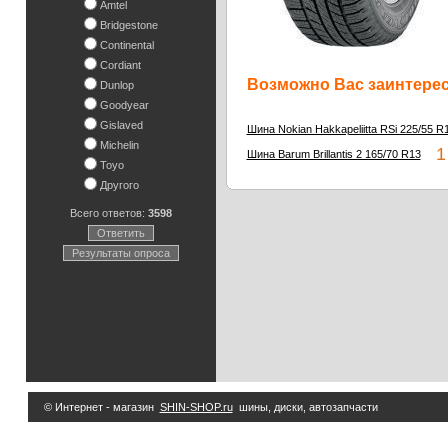
Amtel
Bridgestone
Continental
Cordiant
Возможно Вас заинтересу
Dunlop
Goodyear
Gislaved
Шина Nokian Hakkapeliitta RSi 225/55 R
Michelin
1 
Шина Barum Brillantis 2 165/70 R13
Toyo
Другого
Всего ответов:
3598
Ответить
Результаты опроса
© Интернет - магазин
SHIN-SHOP.ru
шины, диски, автозапчасти