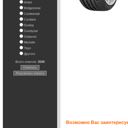
Amtel
Bridgestone
Continental
Cordiant
Dunlop
Goodyear
Gislaved
Michelin
Toyo
Другого
Всего ответов:
3598
Ответить
Результаты опроса
Возможно Вас заинтересуе