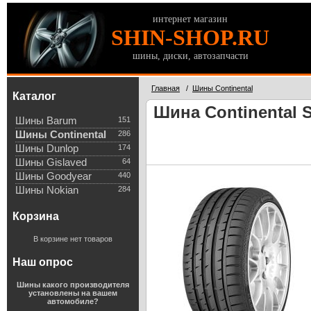
интернет магазин
SHIN-SHOP.RU
шины, диски, автозапчасти
Главная
/
Шины Continental
Каталог
Шина Continental S
Шины Barum
151
Шины Continental
286
Шины Dunlop
174
Шины Gislaved
64
Шины Goodyear
440
Шины Nokian
284
Корзина
В корзине нет товаров
Наш опрос
Шины какого производителя
установлены на вашем
автомобиле?