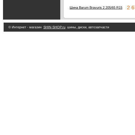
2 67
Шина Barum Bravuris 2 205/65 R15
© Интернет - магазин
SHIN-SHOP.ru
шины, диски, автозапчасти