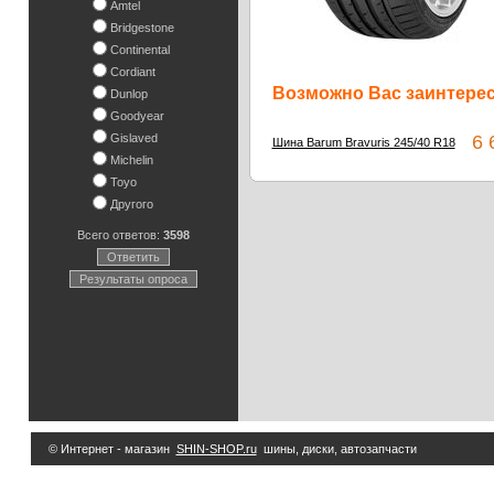
Amtel
Bridgestone
Continental
Cordiant
Возможно Вас заинтересу
Dunlop
Goodyear
Gislaved
6 6
Шина Barum Bravuris 245/40 R18
Michelin
Toyo
Другого
Всего ответов:
3598
Ответить
Результаты опроса
© Интернет - магазин
SHIN-SHOP.ru
шины, диски, автозапчасти