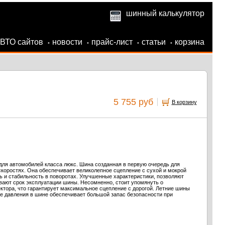
шинный калькулятор
АВТО сайтов
новости
прайс-лист
статьи
корзина
•
•
•
•
5 755 руб
В корзину
ля автомобилей класса люкс. Шина созданная в первую очередь для
коростях. Она обеспечивает великолепное сцепление с сухой и мокрой
ь и стабильность в поворотах. Улучшенные характеристики, позволяют
ивают срок эксплуатации шины. Несомненно, стоит упомянуть о
тора, что гарантирует максимальное сцепление с дорогой. Летние шины
ие давления в шине обеспечивает большой запас безопасности при