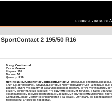
главная
каталог 
•
SportContact 2 195/50 R16
Бренд:
Continental
Сезон:
Летняя
Ширина:
195
Высота:
50
Диаметр:
R16
Летние шины Continental ContiSportContact 2
- идеальные спортивныея шины д
элитных автомобилей, владельцы которых любят передвигаться на повышенных с
дорогой, отличную защиту от аквапланирования, предельно точную управляемост
снизить сопротивление качению, что ощутимо экономит топливо, а также увелич
ненаправленном рисунке протектора с массивными внутренними ламелями протек
ContiSportContact 2 отлично справляются с заносами. Оптимальное распределен
торможении, а также на поворотах.