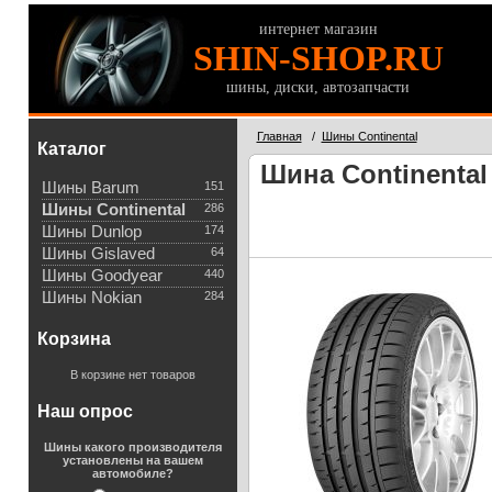
интернет магазин
SHIN-SHOP.RU
шины, диски, автозапчасти
Главная
/
Шины Continental
Каталог
Шина Continental 
Шины Barum
151
Шины Continental
286
Шины Dunlop
174
Шины Gislaved
64
Шины Goodyear
440
Шины Nokian
284
Корзина
В корзине нет товаров
Наш опрос
Шины какого производителя
установлены на вашем
автомобиле?