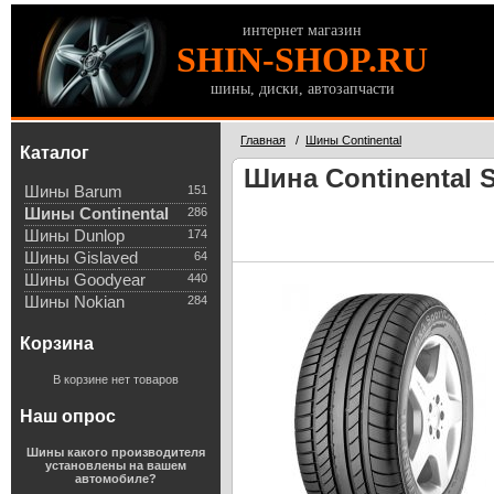
интернет магазин
SHIN-SHOP.RU
шины, диски, автозапчасти
Главная
/
Шины Continental
Каталог
Шина Continental S
Шины Barum
151
Шины Continental
286
Шины Dunlop
174
Шины Gislaved
64
Шины Goodyear
440
Шины Nokian
284
Корзина
В корзине нет товаров
Наш опрос
Шины какого производителя
установлены на вашем
автомобиле?