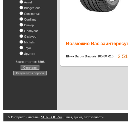
Amtel
Bridgestone
Continental
Cordiant
Dunlop
Goodyear
Gislaved
Michelin
Возможно Вас заинтересуе
Toyo
Другого
2 51
Шина Barum Bravuris 185/60 R15
Всего ответов:
3598
Ответить
Результаты опроса
© Интернет - магазин
SHIN-SHOP.ru
шины, диски, автозапчасти