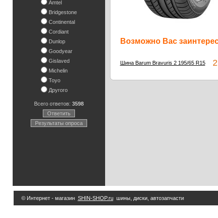
Amtel
Bridgestone
Continental
Cordiant
Возможно Вас заинтересу
Dunlop
Goodyear
Gislaved
2 
Шина Barum Bravuris 2 195/65 R15
Michelin
Toyo
Другого
Всего ответов:
3598
Ответить
Результаты опроса
© Интернет - магазин
SHIN-SHOP.ru
шины, диски, автозапчасти