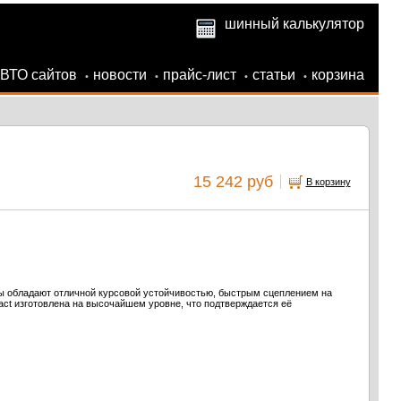
шинный калькулятор
АВТО сайтов
новости
прайс-лист
статьи
корзина
•
•
•
•
15 242 руб
В корзину
ы обладают отличной курсовой устойчивостью, быстрым сцеплением на
act изготовлена на высочайшем уровне, что подтверждается её