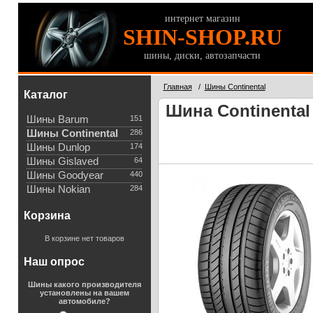
интернет магазин
SHIN-SHOP.RU
шины, диски, автозапчасти
Главная
/
Шины Continental
Каталог
Шина Continental 
Шины Barum
151
Шины Continental
286
Шины Dunlop
174
Шины Gislaved
64
Шины Goodyear
440
Шины Nokian
284
Корзина
В корзине нет товаров
Наш опрос
Шины какого производителя
установлены на вашем
автомобиле?