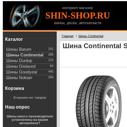
интернет магазин
SHIN-SHOP.RU
шины, диски, автозапчасти
Главная
/
Шины Continental
Каталог
Шина Continental S
Шины Barum
151
Шины Continental
286
Шины Dunlop
174
Шины Gislaved
64
Шины Goodyear
440
Шины Nokian
284
Корзина
В корзине нет товаров
Наш опрос
Шины какого производителя
установлены на вашем
автомобиле?