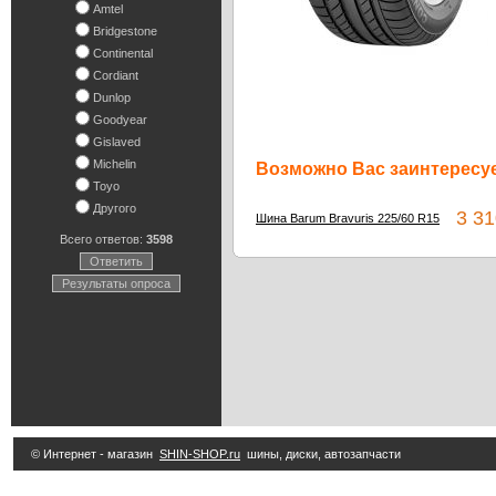
Amtel
Bridgestone
Continental
Cordiant
Dunlop
Goodyear
Gislaved
Michelin
Возможно Вас заинтересуе
Toyo
Другого
3 31
Шина Barum Bravuris 225/60 R15
Всего ответов:
3598
Ответить
Результаты опроса
© Интернет - магазин
SHIN-SHOP.ru
шины, диски, автозапчасти